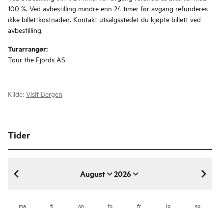
100 %. Ved avbestilling mindre enn 24 timer før avgang refunderes
ikke billettkostnaden. Kontakt utsalgsstedet du kjøpte billett ved
avbestilling.
Turarrangør:
Tour the Fjords AS
Kilde:
Visit Bergen
Tider
August
2026
august 2026
ma
ti
on
to
fr
lø
sø