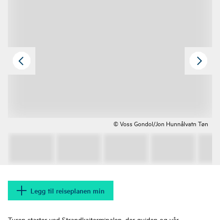
© Voss Gondol/Jon Hunnålvatn Tøn
Legg til reiseplanen min
Turen starter ved Strandkaiterminalen, der guiden og vår