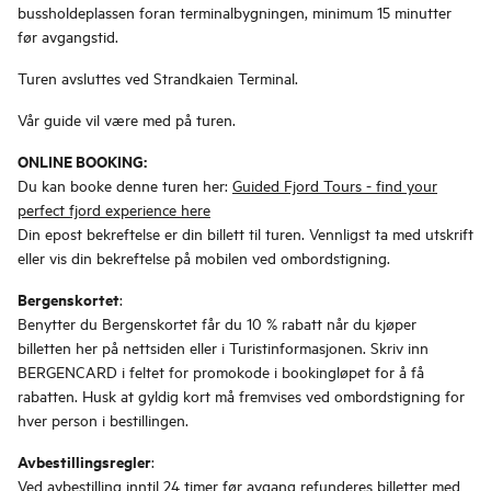
bussholdeplassen foran terminalbygningen, minimum 15 minutter
før avgangstid.
Turen avsluttes ved Strandkaien Terminal.
Vår guide vil være med på turen.
ONLINE BOOKING:
Du kan booke denne turen her:
Guided Fjord Tours - find your
perfect fjord experience here
Din epost bekreftelse er din billett til turen. Vennligst ta med utskrift
eller vis din bekreftelse på mobilen ved ombordstigning.
Bergenskortet
:
Benytter du Bergenskortet får du 10 % rabatt når du kjøper
billetten her på nettsiden eller i Turistinformasjonen. Skriv inn
BERGENCARD i feltet for promokode i bookingløpet for å få
rabatten. Husk at gyldig kort må fremvises ved ombordstigning for
hver person i bestillingen.
Avbestillingsregler
:
Ved avbestilling inntil 24 timer før avgang refunderes billetter med