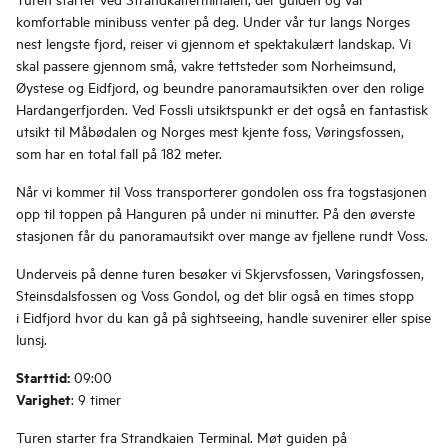
komfortable minibuss venter på deg. Under vår tur langs Norges
nest lengste fjord, reiser vi gjennom et spektakulært landskap. Vi
skal passere gjennom små, vakre tettsteder som Norheimsund,
Øystese og Eidfjord, og beundre panoramautsikten over den rolige
Hardangerfjorden. Ved Fossli utsiktspunkt er det også en fantastisk
utsikt til Måbødalen og Norges mest kjente foss, Vøringsfossen,
som har en total fall på 182 meter.
Når vi kommer til Voss transporterer gondolen oss fra togstasjonen
opp til toppen på Hanguren på under ni minutter. På den øverste
stasjonen får du panoramautsikt over mange av fjellene rundt Voss.
Underveis på denne turen besøker vi Skjervsfossen, Vøringsfossen,
Steinsdalsfossen og Voss Gondol, og det blir også en times stopp
i Eidfjord hvor du kan gå på sightseeing, handle suvenirer eller spise
lunsj.
Starttid:
09:00
Varighet
: 9 timer
Turen starter fra Strandkaien Terminal. Møt guiden på