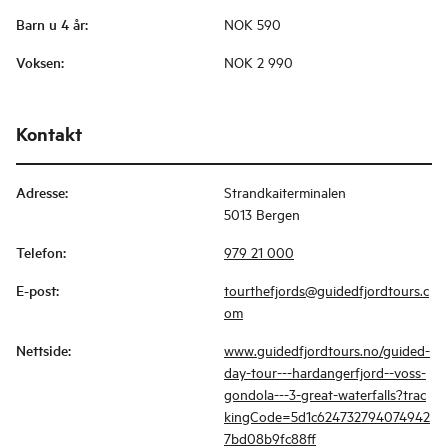
Barn u 4 år
:
NOK 590
Voksen
:
NOK 2 990
Kontakt
Adresse
:
Strandkaiterminalen
5013 Bergen
Telefon
:
979 21 000
E-post
:
tourthefjords@guidedfjordtours.c
om
Nettside
:
www.guidedfjordtours.no/guided-
day-tour---hardangerfjord--voss-
gondola---3-great-waterfalls?trac
kingCode=5d1c624732794074942
7bd08b9fc88ff