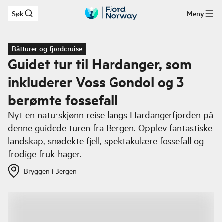
Søk
Meny
Hopp til hovedinnhold
Båtturer og fjordcruise
Guidet tur til Hardanger, som
inkluderer Voss Gondol og 3
berømte fossefall
Nyt en naturskjønn reise langs Hardangerfjorden på
denne guidede turen fra Bergen. Opplev fantastiske
landskap, snødekte fjell, spektakulære fossefall og
frodige frukthager.
Bryggen i Bergen