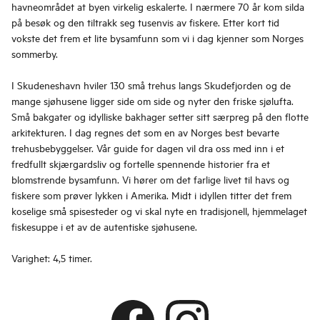
havneområdet at byen virkelig eskalerte. I nærmere 70 år kom silda
på besøk og den tiltrakk seg tusenvis av fiskere. Etter kort tid
vokste det frem et lite bysamfunn som vi i dag kjenner som Norges
sommerby.
I Skudeneshavn hviler 130 små trehus langs Skudefjorden og de
mange sjøhusene ligger side om side og nyter den friske sjølufta.
Små bakgater og idylliske bakhager setter sitt særpreg på den flotte
arkitekturen. I dag regnes det som en av Norges best bevarte
trehusbebyggelser. Vår guide for dagen vil dra oss med inn i et
fredfullt skjærgardsliv og fortelle spennende historier fra et
blomstrende bysamfunn. Vi hører om det farlige livet til havs og
fiskere som prøver lykken i Amerika. Midt i idyllen titter det frem
koselige små spisesteder og vi skal nyte en tradisjonell, hjemmelaget
fiskesuppe i et av de autentiske sjøhusene.
Varighet: 4,5 timer.