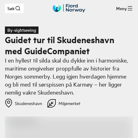
Søk
Meny
Hopp til hovedinnhold
By-sightseeing
Guidet tur til Skudeneshavn
med GuideCompaniet
I en hyllest til silda skal du dykke inn i harmoniske,
maritime omgivelser proppfulle av historier fra
Norges sommerby. Legg igjen hverdagen hjemme
og bli med til sørspissen på Karmøy – her ligger
nemlig vakre Skudeneshavn.
Skudeneshavn
Miljømerket