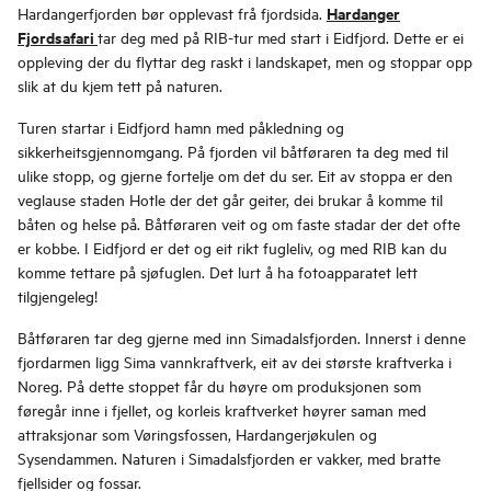
Hardanger
Hardangerfjorden bør opplevast frå fjordsida.
Fjordsafari
tar deg med på RIB-tur med start i Eidfjord. Dette er ei
oppleving der du flyttar deg raskt i landskapet, men og stoppar opp
slik at du kjem tett på naturen.
Turen startar i Eidfjord hamn med påkledning og
sikkerheitsgjennomgang. På fjorden vil båtføraren ta deg med til
ulike stopp, og gjerne fortelje om det du ser. Eit av stoppa er den
veglause staden Hotle der det går geiter, dei brukar å komme til
båten og helse på. Båtføraren veit og om faste stadar der det ofte
er kobbe. I Eidfjord er det og eit rikt fugleliv, og med RIB kan du
komme tettare på sjøfuglen. Det lurt å ha fotoapparatet lett
tilgjengeleg!
Båtføraren tar deg gjerne med inn Simadalsfjorden. Innerst i denne
fjordarmen ligg Sima vannkraftverk, eit av dei største kraftverka i
Noreg. På dette stoppet får du høyre om produksjonen som
føregår inne i fjellet, og korleis kraftverket høyrer saman med
attraksjonar som Vøringsfossen, Hardangerjøkulen og
Sysendammen. Naturen i Simadalsfjorden er vakker, med bratte
fjellsider og fossar.