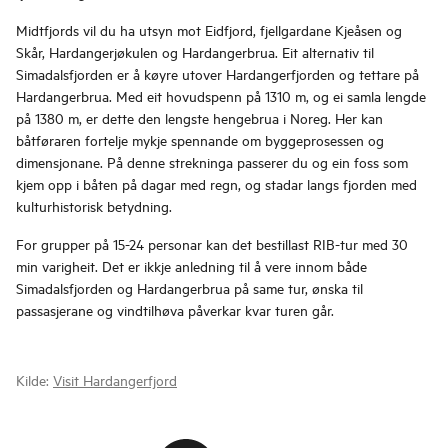
Midtfjords vil du ha utsyn mot Eidfjord, fjellgardane Kjeåsen og
Skår, Hardangerjøkulen og Hardangerbrua. Eit alternativ til
Simadalsfjorden er å køyre utover Hardangerfjorden og tettare på
Hardangerbrua. Med eit hovudspenn på 1310 m, og ei samla lengde
på 1380 m, er dette den lengste hengebrua i Noreg. Her kan
båtføraren fortelje mykje spennande om byggeprosessen og
dimensjonane. På denne strekninga passerer du og ein foss som
kjem opp i båten på dagar med regn, og stadar langs fjorden med
kulturhistorisk betydning.
For grupper på 15-24 personar kan det bestillast RIB-tur med 30
min varigheit. Det er ikkje anledning til å vere innom både
Simadalsfjorden og Hardangerbrua på same tur, ønska til
passasjerane og vindtilhøva påverkar kvar turen går.
Kilde:
Visit Hardangerfjord