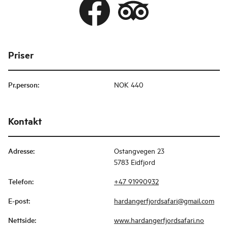
Priser
Pr.person
:
NOK 440
Kontakt
Adresse
:
Ostangvegen 23
5783 Eidfjord
Telefon
:
+47 91990932
E-post
:
hardangerfjordsafari@gmail.com
Nettside
:
www.hardangerfjordsafari.no