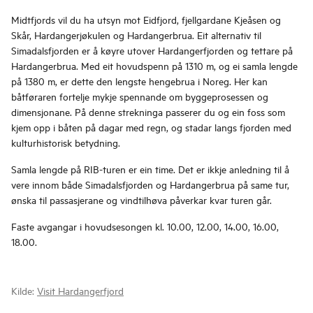
Midtfjords vil du ha utsyn mot Eidfjord, fjellgardane Kjeåsen og
Skår, Hardangerjøkulen og Hardangerbrua. Eit alternativ til
Simadalsfjorden er å køyre utover Hardangerfjorden og tettare på
Hardangerbrua. Med eit hovudspenn på 1310 m, og ei samla lengde
på 1380 m, er dette den lengste hengebrua i Noreg. Her kan
båtføraren fortelje mykje spennande om byggeprosessen og
dimensjonane. På denne strekninga passerer du og ein foss som
kjem opp i båten på dagar med regn, og stadar langs fjorden med
kulturhistorisk betydning.
Samla lengde på RIB-turen er ein time. Det er ikkje anledning til å
vere innom både Simadalsfjorden og Hardangerbrua på same tur,
ønska til passasjerane og vindtilhøva påverkar kvar turen går.
Faste avgangar i hovudsesongen kl. 10.00, 12.00, 14.00, 16.00,
18.00.
Kilde:
Visit Hardangerfjord