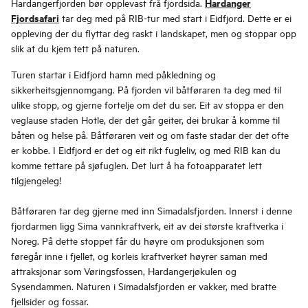
Hardanger
Hardangerfjorden bør opplevast frå fjordsida.
Fjordsafari
tar deg med på RIB-tur med start i Eidfjord. Dette er ei
oppleving der du flyttar deg raskt i landskapet, men og stoppar opp
slik at du kjem tett på naturen.
Turen startar i Eidfjord hamn med påkledning og
sikkerheitsgjennomgang. På fjorden vil båtføraren ta deg med til
ulike stopp, og gjerne fortelje om det du ser. Eit av stoppa er den
veglause staden Hotle, der det går geiter, dei brukar å komme til
båten og helse på. Båtføraren veit og om faste stadar der det ofte
er kobbe. I Eidfjord er det og eit rikt fugleliv, og med RIB kan du
komme tettare på sjøfuglen. Det lurt å ha fotoapparatet lett
tilgjengeleg!
Båtføraren tar deg gjerne med inn Simadalsfjorden. Innerst i denne
fjordarmen ligg Sima vannkraftverk, eit av dei største kraftverka i
Noreg. På dette stoppet får du høyre om produksjonen som
føregår inne i fjellet, og korleis kraftverket høyrer saman med
attraksjonar som Vøringsfossen, Hardangerjøkulen og
Sysendammen. Naturen i Simadalsfjorden er vakker, med bratte
fjellsider og fossar.