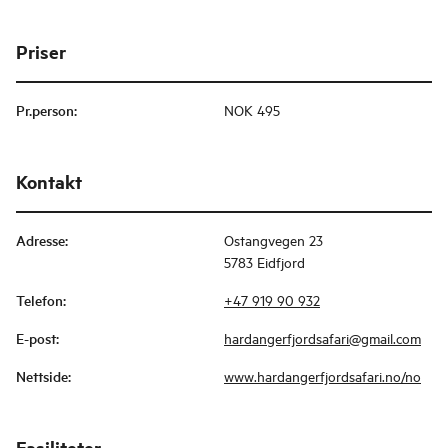
Priser
Pr.person
:
NOK 495
Kontakt
Adresse
:
Ostangvegen 23
5783 Eidfjord
Telefon
:
+47 919 90 932
E-post
:
hardangerfjordsafari@gmail.com
Nettside
:
www.hardangerfjordsafari.no/no
Fasiliteter