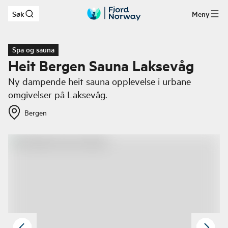
Søk
Meny
Hopp til hovedinnhold
Spa og sauna
Heit Bergen Sauna Laksevåg
Ny dampende heit sauna opplevelse i urbane
omgivelser på Laksevåg.
Bergen