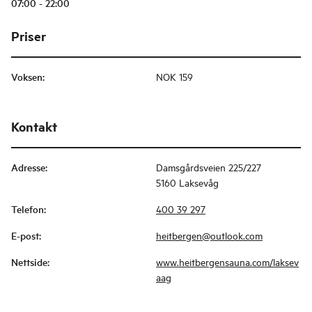
07:00 - 22:00
Priser
Voksen
:
NOK 159
Kontakt
Adresse
:
Damsgårdsveien 225/227
5160 Laksevåg
Telefon
:
400 39 297
E-post
:
heitbergen@outlook.com
Nettside
:
www.heitbergensauna.com/laksev
aag