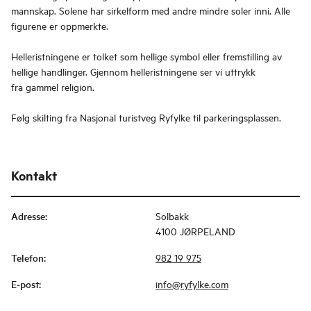
mannskap. Solene har sirkelform med andre mindre soler inni. Alle
figurene er oppmerkte.
Helleristningene er tolket som hellige symbol eller fremstilling av
hellige handlinger. Gjennom helleristningene ser vi uttrykk
fra gammel religion.
Følg skilting fra Nasjonal turistveg Ryfylke til parkeringsplassen.
Kontakt
Adresse
:
Solbakk
4100 JØRPELAND
Telefon
:
982 19 975
E-post
:
info@ryfylke.com