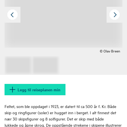
© Olav Breen
Legg til reiseplanen min
Feltet, som ble oppdaget i 1923, er datert til ca 500 år f. Kr. Både
skip og ringfigurer (soler) er hugget inn i berget. I alt finnest det
nær 30 skipsfigurer og 8 solfigurer. Det er skip med både
lukkede og åpne skrog. De oppstående strekene i skipene illustrerer