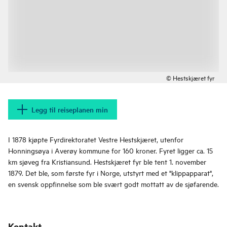
© Hestskjæret fyr
Legg til reiseplanen min
I 1878 kjøpte Fyrdirektoratet Vestre Hestskjæret, utenfor
Honningsøya i Averøy kommune for 160 kroner. Fyret ligger ca. 15
km sjøveg fra Kristiansund. Hestskjæret fyr ble tent 1. november
1879. Det ble, som første fyr i Norge, utstyrt med et "klippapparat",
en svensk oppfinnelse som ble svært godt mottatt av de sjøfarende.
Kontakt