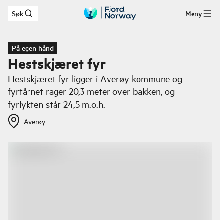
Søk
Meny
Hopp til hovedinnhold
På egen hånd
Hestskjæret fyr
Hestskjæret fyr ligger i Averøy kommune og
fyrtårnet rager 20,3 meter over bakken, og
fyrlykten står 24,5 m.o.h.
Averøy