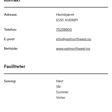
Adresse
:
Hestskjæret
6530 AVERØY
Telefon
:
70238800
E-post
:
info@visitnorthwest.no
Nettside
:
www.visitnorthwest.no
Fasiliteter
Sesong
:
Høst
Vår
Sommer
Vinter