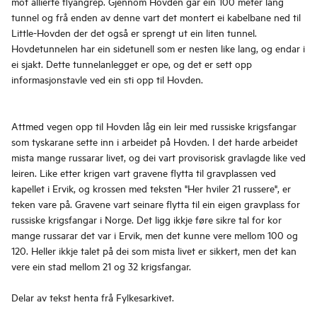
mot allierte flyangrep. Gjennom Hovden går ein 100 meter lang
tunnel og frå enden av denne vart det montert ei kabelbane ned til
Little-Hovden der det også er sprengt ut ein liten tunnel.
Hovdetunnelen har ein sidetunell som er nesten like lang, og endar i
ei sjakt. Dette tunnelanlegget er ope, og det er sett opp
informasjonstavle ved ein sti opp til Hovden.
Attmed vegen opp til Hovden låg ein leir med russiske krigsfangar
som tyskarane sette inn i arbeidet på Hovden. I det harde arbeidet
mista mange russarar livet, og dei vart provisorisk gravlagde like ved
leiren. Like etter krigen vart gravene flytta til gravplassen ved
kapellet i Ervik, og krossen med teksten "Her hviler 21 russere", er
teken vare på. Gravene vart seinare flytta til ein eigen gravplass for
russiske krigsfangar i Norge. Det ligg ikkje føre sikre tal for kor
mange russarar det var i Ervik, men det kunne vere mellom 100 og
120. Heller ikkje talet på dei som mista livet er sikkert, men det kan
vere ein stad mellom 21 og 32 krigsfangar.
Delar av tekst henta frå Fylkesarkivet.