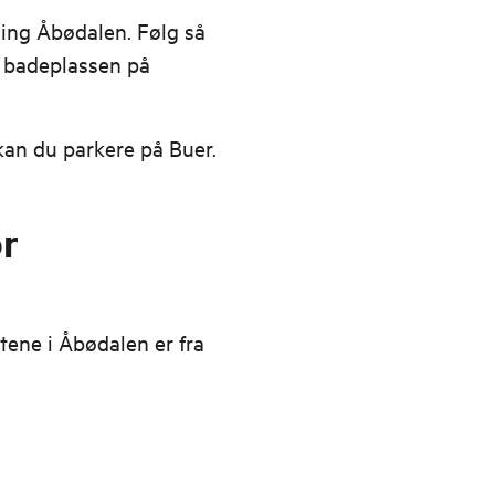
ning Åbødalen. Følg så
d badeplassen på
kan du parkere på Buer.
or
ytene i Åbødalen er fra