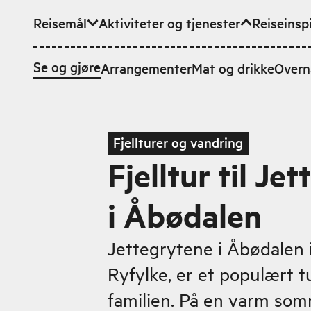
Reisemål
Aktiviteter og tjenester
Reiseinsp
Hopp til hovedinnhold
Se og gjøre
Arrangementer
Mat og drikke
Overn
Fjellturer og vandring
Fjelltur til Je
i Åbødalen
Jettegrytene i Åbødalen 
Ryfylke, er et populært t
familien. På en varm som