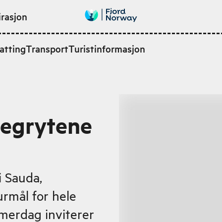
irasjon
atting
Transport
Turistinformasjon
ttegrytene
i Sauda,
urmål for hele
merdag inviterer