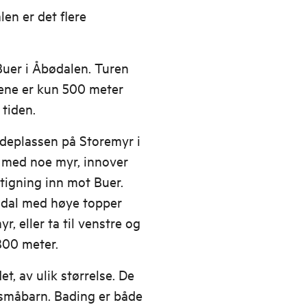
en er det flere
 Buer i Åbødalen. Turen
tene er kun 500 meter
 tiden.
adeplassen på Storemyr i
, med noe myr, innover
stigning inn mot Buer.
 dal med høye topper
r, eller ta til venstre og
 800 meter.
et, av ulik størrelse. De
 småbarn. Bading er både