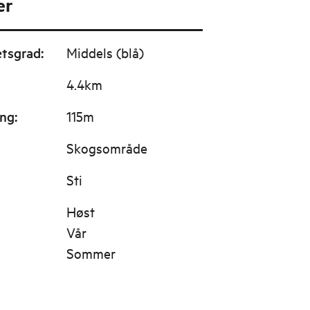
er
etsgrad
:
Middels (blå)
4.4km
ing
:
115m
Skogsområde
Sti
Høst
Vår
Sommer