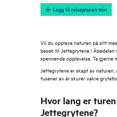
Legg til reiseplanen min
Vil du oppleve naturen på sitt mes
besøk til Jettegrytene i Åbødalen
spennende opplevelse. Ta gjerne 
Jettegrytene er skapt av naturen,
tusener av år skurer vakre gryteform
Hvor lang er turen 
Jettegrytene?