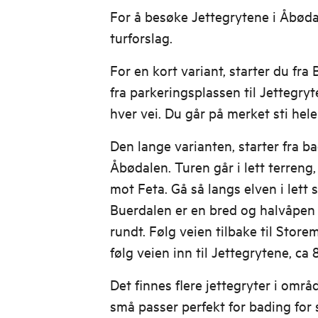
For å besøke Jettegrytene i Åbødal
turforslag.
For en kort variant, starter du fra
fra parkeringsplassen til Jettegry
hver vei. Du går på merket sti hele
Den lange varianten, starter fra b
Åbødalen. Turen går i lett terreng
mot Feta. Gå så langs elven i lett 
Buerdalen er en bred og halvåpen
rundt. Følg veien tilbake til Storemy
følg veien inn til Jettegrytene, ca
Det finnes flere jettegryter i områd
små passer perfekt for bading for