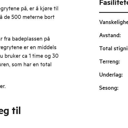
Fasilitet
rytene på, er å kjøre til
gå de 500 meterne bort
Vanskeligh
Avstand
:
år fra badeplassen på
tegrytene er en middels
Total stign
u bruker ca 1 time og 30
Terreng
:
ren, som har en total
Underlag
:
er.
Sesong
:
g til