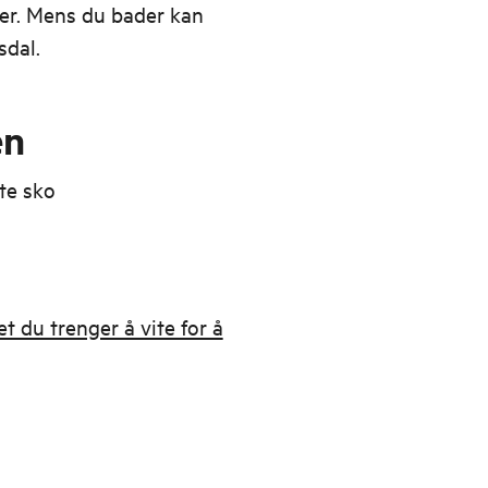
er. Mens du bader kan
sdal.
en
tte sko
net du trenger å vite for å