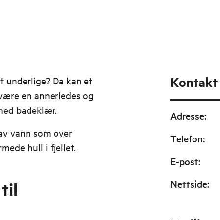
Kontakt
t underlige? Da kan et
 være en annerledes og
med badeklær.
Adresse
:
 av vann som over
Telefon
:
ede hull i fjellet.
E-post
:
Nettside
:
til