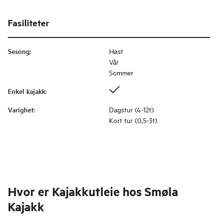
Fasiliteter
Sesong
:
Høst
Vår
Sommer
Enkel kajakk
:
Varighet
:
Dagstur (4-12t)
Kort tur (0,5-3t)
Hvor er
Kajakkutleie hos Smøla
Kajakk