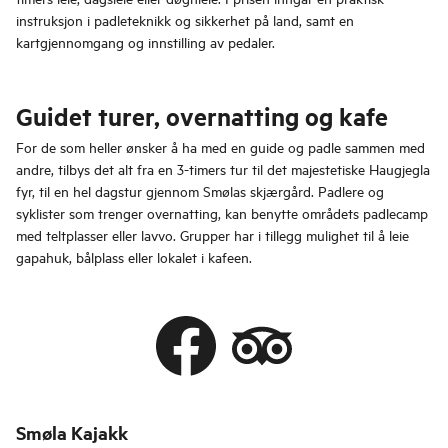
instruksjon i padleteknikk og sikkerhet på land, samt en
kartgjennomgang og innstilling av pedaler.
Guidet turer, overnatting og kafe
For de som heller ønsker å ha med en guide og padle sammen med
andre, tilbys det alt fra en 3-timers tur til det majestetiske Haugjegla
fyr, til en hel dagstur gjennom Smølas skjærgård. Padlere og
syklister som trenger overnatting, kan benytte områdets padlecamp
med teltplasser eller lavvo. Grupper har i tillegg mulighet til å leie
gapahuk, bålplass eller lokalet i kafeen.
Smøla Kajakk