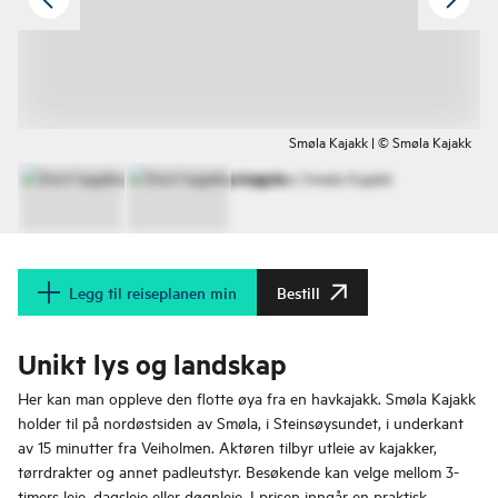
Smøla Kajakk | © Smøla Kajakk
Legg til reiseplanen min
Bestill
Unikt lys og landskap
Her kan man oppleve den flotte øya fra en havkajakk. Smøla Kajakk
holder til på nordøstsiden av Smøla, i Steinsøysundet, i underkant
av 15 minutter fra Veiholmen. Aktøren tilbyr utleie av kajakker,
tørrdrakter og annet padleutstyr. Besøkende kan velge mellom 3-
timers leie, dagsleie eller døgnleie. I prisen inngår en praktisk