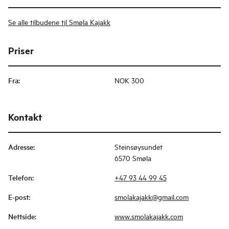
Se alle tilbudene til Smøla Kajakk
Priser
Fra
:
NOK 300
Kontakt
Adresse
:
Steinsøysundet
6570 Smøla
Telefon
:
+47 93 44 99 45
E-post
:
smolakajakk@gmail.com
Nettside
:
www.smolakajakk.com