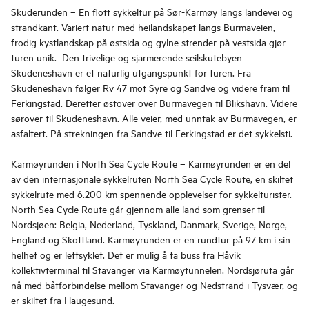
Skuderunden – En flott sykkeltur på Sør-Karmøy langs landevei og
strandkant. Variert natur med heilandskapet langs Burmaveien,
frodig kystlandskap på østsida og gylne strender på vestsida gjør
turen unik. Den trivelige og sjarmerende seilskutebyen
Skudeneshavn er et naturlig utgangspunkt for turen. Fra
Skudeneshavn følger Rv 47 mot Syre og Sandve og videre fram til
Ferkingstad. Deretter østover over Burmavegen til Blikshavn. Videre
sørover til Skudeneshavn. Alle veier, med unntak av Burmavegen, er
asfaltert. På strekningen fra Sandve til Ferkingstad er det sykkelsti.
Karmøyrunden i North Sea Cycle Route – Karmøyrunden er en del
av den internasjonale sykkelruten North Sea Cycle Route, en skiltet
sykkelrute med 6.200 km spennende opplevelser for sykkelturister.
North Sea Cycle Route går gjennom alle land som grenser til
Nordsjøen: Belgia, Nederland, Tyskland, Danmark, Sverige, Norge,
England og Skottland. Karmøyrunden er en rundtur på 97 km i sin
helhet og er lettsyklet. Det er mulig å ta buss fra Håvik
kollektivterminal til Stavanger via Karmøytunnelen. Nordsjøruta går
nå med båtforbindelse mellom Stavanger og Nedstrand i Tysvær, og
er skiltet fra Haugesund.