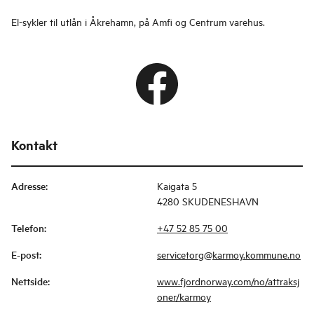
El-sykler til utlån i Åkrehamn, på Amfi og Centrum varehus.
Kontakt
Adresse
:
Kaigata 5
4280 SKUDENESHAVN
Telefon
:
+47 52 85 75 00
E-post
:
servicetorg@karmoy.kommune.no
Nettside
:
www.fjordnorway.com/no/attraksj
oner/karmoy