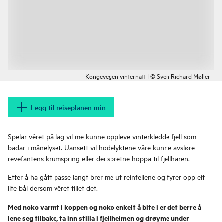
Kongevegen vinternatt | © Sven Richard Møller
Legg til reiseplanen min
Spelar vêret på lag vil me kunne oppleve vinterkledde fjell som
badar i månelyset. Uansett vil hodelyktene våre kunne avsløre
revefantens krumspring eller dei spretne hoppa til fjellharen.
Etter å ha gått passe langt brer me ut reinfellene og fyrer opp eit
lite bål dersom vêret tillet det.
Med noko varmt i koppen og noko enkelt å bite i er det berre å
lene seg tilbake, ta inn stilla i fjellheimen og drøyme under