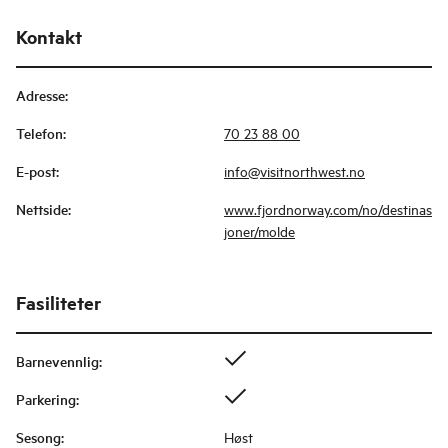
Kontakt
Adresse
:
Telefon
:
70 23 88 00
E-post
:
info@visitnorthwest.no
Nettside
:
www.fjordnorway.com/no/destinas
joner/molde
Fasiliteter
Barnevennlig
:
Parkering
:
Sesong
:
Høst