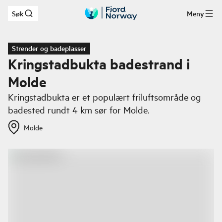
Søk
Meny
Hopp til hovedinnhold
Strender og badeplasser
Kringstadbukta badestrand i
Molde
Kringstadbukta er et populært friluftsområde og
badested rundt 4 km sør for Molde.
Molde