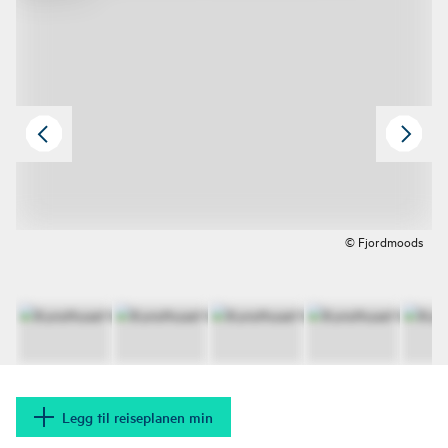
© Fjordmoods
Legg til reiseplanen min