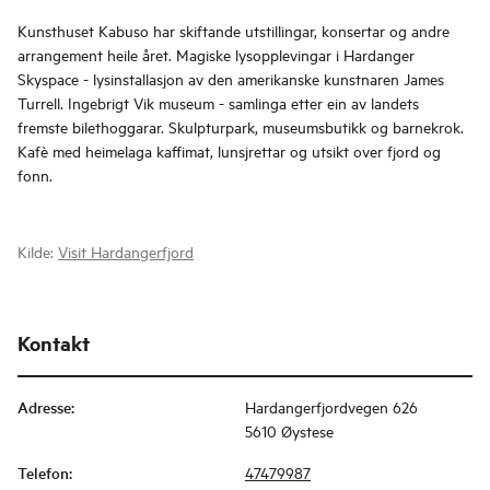
Kunsthuset Kabuso har skiftande utstillingar, konsertar og andre
arrangement heile året. Magiske lysopplevingar i Hardanger
Skyspace - lysinstallasjon av den amerikanske kunstnaren James
Turrell. Ingebrigt Vik museum - samlinga etter ein av landets
fremste bilethoggarar. Skulpturpark, museumsbutikk og barnekrok.
Kafè med heimelaga kaffimat, lunsjrettar og utsikt over fjord og
fonn.
Kilde:
Visit Hardangerfjord
Kontakt
Adresse
:
Hardangerfjordvegen 626
5610 Øystese
Telefon
:
47479987