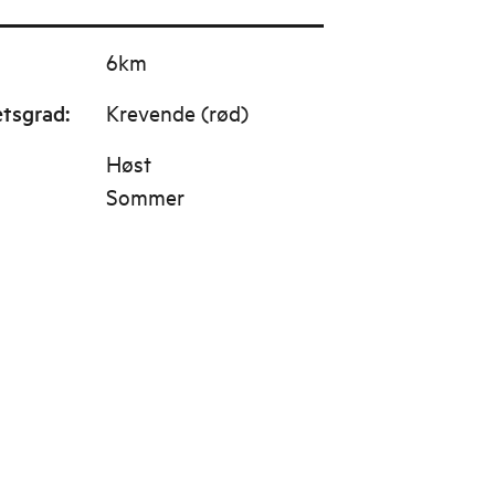
6km
etsgrad
:
Krevende (rød)
Høst
Sommer