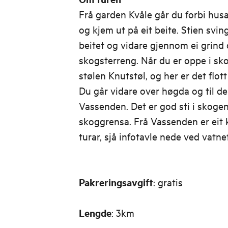
Frå garden Kvåle går du forbi hus
og kjem ut på eit beite. Stien svi
beitet og vidare gjennom ei grind 
skogsterreng. Når du er oppe i sk
stølen Knutstøl, og her er det flot
Du går vidare over høgda og til del
Vassenden. Det er god sti i skogen
skoggrensa. Frå Vassenden er eit 
turar, sjå infotavle nede ved vatnet
Pakreringsavgift
: gratis
Lengde
: 3km