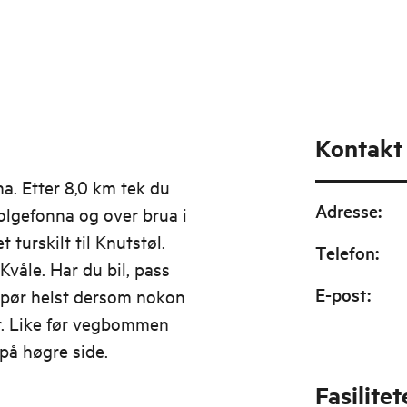
Kontakt
a. Etter 8,0 km tek du
Adresse
:
Folgefonna og over brua i
 turskilt til Knutstøl.
Telefon
:
våle. Har du bil, pass
E-post
:
. Spør helst dersom nokon
r. Like før vegbommen
på høgre side.
Fasilitet