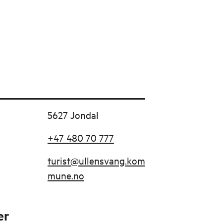
5627 Jondal
+47 480 70 777
turist@ullensvang.kom
mune.no
er