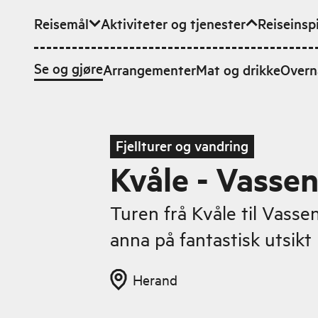
Reisemål
Aktiviteter og tjenester
Reiseinsp
Hopp til hovedinnhold
Se og gjøre
Arrangementer
Mat og drikke
Overn
Fjellturer og vandring
Kvåle - Vasse
Turen frå Kvåle til Vasse
anna på fantastisk utsikt
Herand