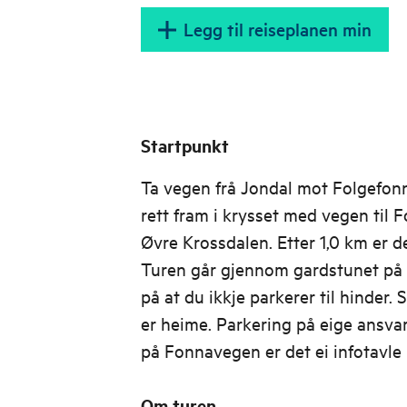
Legg til reiseplanen min
Startpunkt
Ta vegen frå Jondal mot Folgefonn
rett fram i krysset med vegen til 
Øvre Krossdalen. Etter 1,0 km er det
Turen går gjennom gardstunet på K
på at du ikkje parkerer til hinder
er heime. Parkering på eige ansva
på Fonnavegen er det ei infotavle 
Om turen