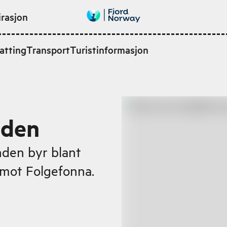
irasjon
atting
Transport
Turistinformasjon
nden
nden byr blant
 mot Folgefonna.