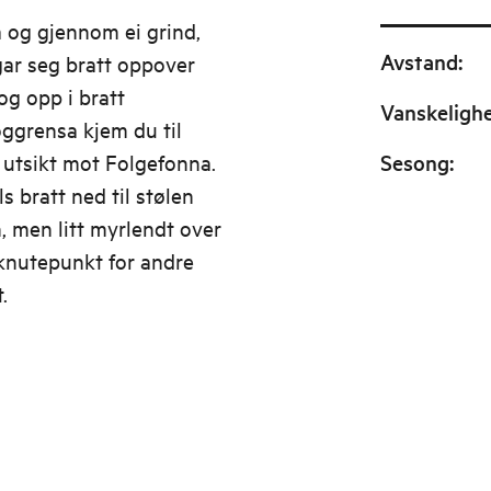
a og gjennom ei grind,
Avstand
:
ngar seg bratt oppover
og opp i bratt
Vanskeligh
oggrensa kjem du til
t utsikt mot Folgefonna.
Sesong
:
s bratt ned til stølen
, men litt myrlendt over
knutepunkt for andre
.