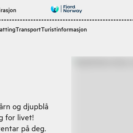
irasjon
atting
Transport
Turistinformasjon
årn og djupblå
 for livet!
ventar på deg.