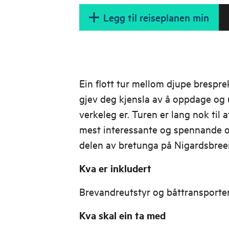
Legg til reiseplanen min
Ein flott tur mellom djupe brespr
gjev deg kjensla av å oppdage og 
verkeleg er. Turen er lang nok til 
mest interessante og spennande 
delen av bretunga på Nigardsbree
Kva er inkludert
Brevandreutstyr og båttransporte
Kva skal ein ta med