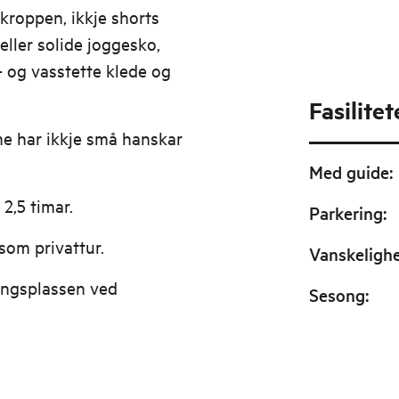
kroppen, ikkje shorts
 eller solide joggesko,
- og vasstette klede og
Fasilitet
e har ikkje små hanskar
Med guide
:
 2,5 timar.
Parkering
:
 som privattur.
Vanskeligh
ingsplassen ved
Sesong
: