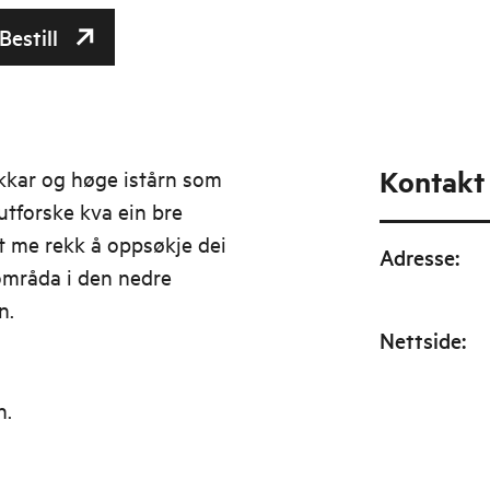
Bestill
Kontakt
ekkar og høge istårn som
utforske kva ein bre
at me rekk å oppsøkje dei
Adresse
:
områda i den nedre
n.
Nettside
:
n.