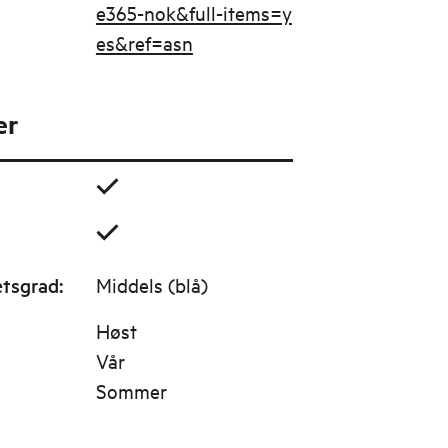
e365-nok&full-items=y
es&ref=asn
er
etsgrad
:
Middels (blå)
Høst
Vår
Sommer