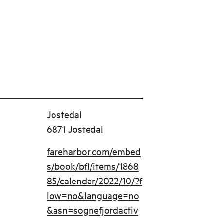
Jostedal
6871 Jostedal
fareharbor.com/embed
s/book/bfl/items/1868
85/calendar/2022/10/?f
low=no&language=no
&asn=sognefjordactiv