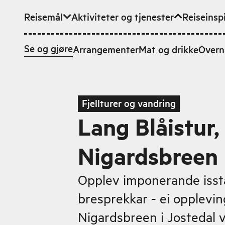
Reisemål
Aktiviteter og tjenester
Reiseinsp
Hopp til hovedinnhold
Se og gjøre
Arrangementer
Mat og drikke
Overn
Fjellturer og vandring
Lang Blåistur,
Nigardsbreen
Opplev imponerande isst
bresprekkar - ei oppleving
Nigardsbreen i Jostedal 