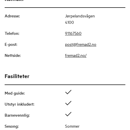
Adresse
:
Jørpelandsvågen
4100
Telefon
:
91167560
E-post
:
post@fremad2.no
Nettside
:
fremad2.no/
Fasiliteter
Med guide
:
Utstyr inkludert
:
Barnevennlig
:
Sesong
:
Sommer