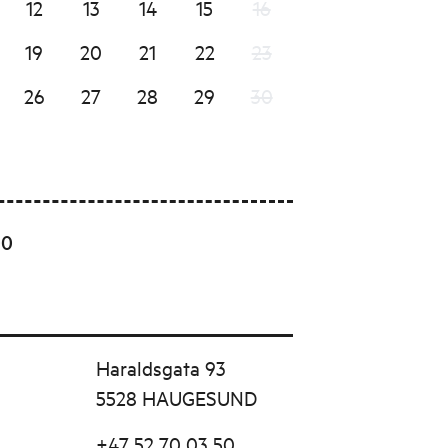
12
13
14
15
16
19
20
21
22
23
26
27
28
29
30
00
Haraldsgata 93
5528 HAUGESUND
+47 52 70 03 50