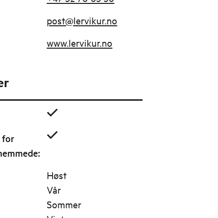
post@lervikur.no
www.lervikur.no
er
 for
shemmede
:
Høst
Vår
Sommer