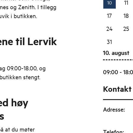
11
10
es og Zenith. I tillegg
17
18
vik i butikken.
24
25
ne til Lervik
31
10. august
ag 09.00-18.00, og
09:00 - 18:
butikken stengt.
Kontakt
ed høy
Adresse
:
s
på at du møter
Telefon
: