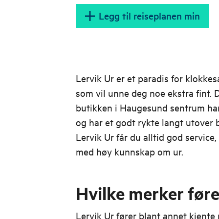
Legg til reiseplanen min
Lervik Ur er et paradis for klokkes
som vil unne deg noe ekstra fint. 
butikken i Haugesund sentrum har e
og har et godt rykte langt utover
Lervik Ur får du alltid god servic
med høy kunnskap om ur.
Hvilke merker føre
Lervik Ur fører blant annet kjent