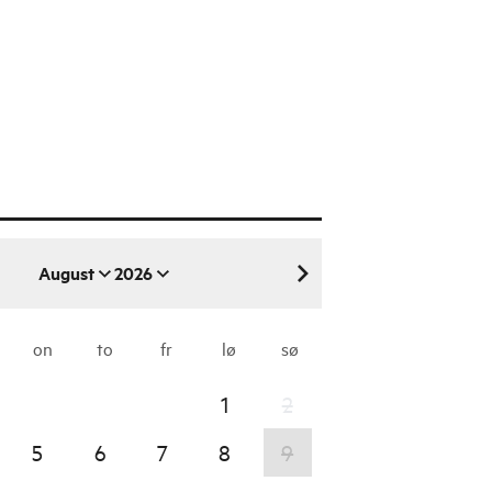
August
2026
august 2026
on
to
fr
lø
sø
1
2
5
6
7
8
9