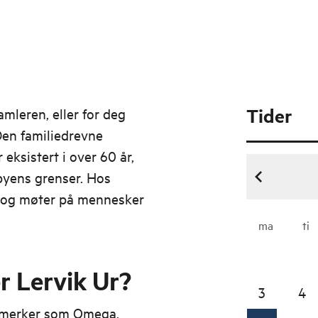
Tider
amleren, eller for deg
Den familiedrevne
ksistert i over 60 år,
 byens grenser. Hos
e, og møter på mennesker
ma
ti
r Lervik Ur?
3
4
e merker som Omega,