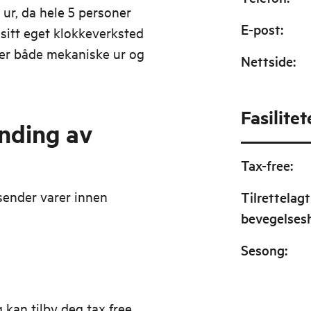
r, da hele 5 personer
E-post
:
sitt eget klokkeverksted
rer både mekaniske ur og
Nettside
:
Fasilitet
ending av
Tax-free
:
sender varer innen
Tilrettelagt
bevegelse
Sesong
:
 kan tilby deg tax free