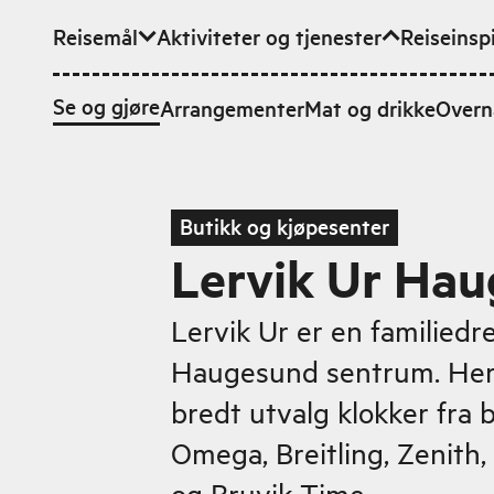
Reisemål
Aktiviteter og tjenester
Reiseinsp
Hopp til hovedinnhold
Se og gjøre
Arrangementer
Mat og drikke
Overn
Butikk og kjøpesenter
Lervik Ur Ha
Lervik Ur er en familiedre
Haugesund sentrum. Her 
bredt utvalg klokker fra 
Omega, Breitling, Zenith
og Bruvik Time.