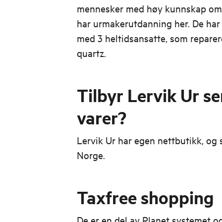
mennesker med høy kunnskap om u
har urmakerutdanning her. De har 
med 3 heltidsansatte, som repare
quartz.
Tilbyr Lervik Ur s
varer?
Lervik Ur har egen nettbutikk, og 
Norge.
Taxfree shopping
De er en del av Planet systemet og