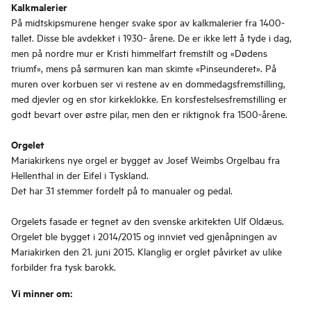
Kalkmalerier
På midtskipsmurene henger svake spor av kalkmalerier fra 1400-
tallet. Disse ble avdekket i 1930- årene. De er ikke lett å tyde i dag,
men på nordre mur er Kristi himmelfart fremstilt og «Dødens
triumf», mens på sørmuren kan man skimte «Pinseunderet». På
muren over korbuen ser vi restene av en dommedagsfremstilling,
med djevler og en stor kirkeklokke. En korsfestelsesfremstilling er
godt bevart over østre pilar, men den er riktignok fra 1500-årene.
Orgelet
Mariakirkens nye orgel er bygget av Josef Weimbs Orgelbau fra
Hellenthal in der Eifel i Tyskland.
Det har 31 stemmer fordelt på to manualer og pedal.
Orgelets fasade er tegnet av den svenske arkitekten Ulf Oldæus.
Orgelet ble bygget i 2014/2015 og innviet ved gjenåpningen av
Mariakirken den 21. juni 2015. Klanglig er orglet påvirket av ulike
forbilder fra tysk barokk.
Vi minner om: