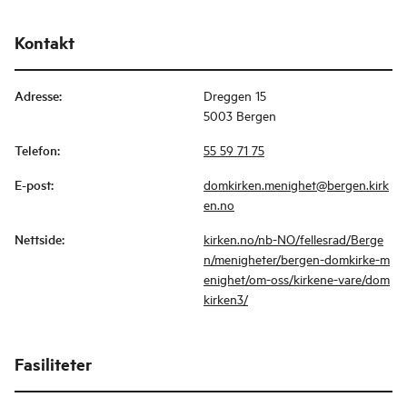
Kontakt
Adresse
:
Dreggen 15
5003 Bergen
Telefon
:
55 59 71 75
E-post
:
domkirken.menighet@bergen.kirk
en.no
Nettside
:
kirken.no/nb-NO/fellesrad/Berge
n/menigheter/bergen-domkirke-m
enighet/om-oss/kirkene-vare/dom
kirken3/
Fasiliteter