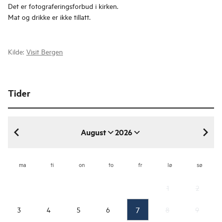
Det er fotograferingsforbud i kirken.
Mat og drikke er ikke tillatt.
Kilde:
Visit Bergen
Tider
August
2026
august 2026
ma
ti
on
to
fr
lø
sø
1
2
7
3
4
5
6
8
9