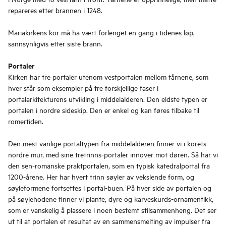
repareres etter brannen i 1248.
Mariakirkens kor må ha vært forlenget en gang i tidenes løp,
sannsynligvis etter siste brann.
Portaler
Kirken har tre portaler utenom vestportalen mellom tårnene, som
hver står som eksempler på tre forskjellige faser i
portalarkitekturens utvikling i middelalderen. Den eldste typen er
portalen i nordre sideskip. Den er enkel og kan føres tilbake til
romertiden.
Den mest vanlige portaltypen fra middelalderen finner vi i korets
nordre mur, med sine tretrinns-portaler innover mot døren. Så har vi
den sen-romanske praktportalen, som en typisk katedralportal fra
1200-årene. Her har hvert trinn søyler av vekslende form, og
søyleformene fortsettes i portal-buen. På hver side av portalen og
på søylehodene finner vi plante, dyre og karveskurds-ornamentikk,
som er vanskelig å plassere i noen bestemt stilsammenheng. Det ser
ut til at portalen et resultat av en sammensmelting av impulser fra