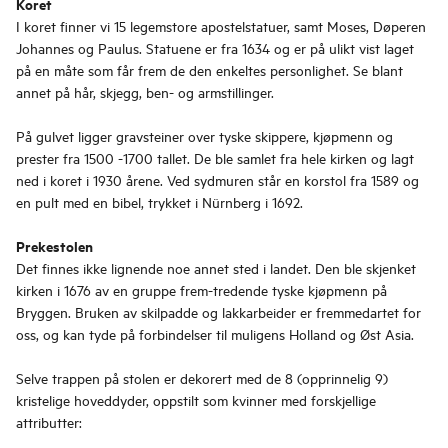
Koret
I koret finner vi 15 legemstore apostelstatuer, samt Moses, Døperen
Johannes og Paulus. Statuene er fra 1634 og er på ulikt vist laget
på en måte som får frem de den enkeltes personlighet. Se blant
annet på hår, skjegg, ben- og armstillinger.
På gulvet ligger gravsteiner over tyske skippere, kjøpmenn og
prester fra 1500 -1700 tallet. De ble samlet fra hele kirken og lagt
ned i koret i 1930 årene. Ved sydmuren står en korstol fra 1589 og
en pult med en bibel, trykket i Nürnberg i 1692.
Prekestolen
Det finnes ikke lignende noe annet sted i landet. Den ble skjenket
kirken i 1676 av en gruppe frem-tredende tyske kjøpmenn på
Bryggen. Bruken av skilpadde og lakkarbeider er fremmedartet for
oss, og kan tyde på forbindelser til muligens Holland og Øst Asia.
Selve trappen på stolen er dekorert med de 8 (opprinnelig 9)
kristelige hoveddyder, oppstilt som kvinner med forskjellige
attributter: