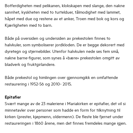
Botferdigheten med pelikanen, klokskapen med slange, den nakne
sannhet, kyskheten med to turtelduer, tålmodighet med lammet,
håpet med due og restene av et anker, Troen med bok og kors og
Kjærligheten med to barn.
Både på oversiden og undersiden av prekestolen finnes to
halvkuler, som symboliserer jordkloden. De er begge dekorert med
dyretegn og stjernebilder. Utenfor halvkulen nede ses fem små,
nakne barne-figurer, som synes å «bære» prekestolen omgitt av
bladverk og fruktgirlandere.
Både prekestol og himlingen over gjennomgikk en omfattende
restaurering i 1952-56 og 2010- 2015.
Epitafier
Svært mange av de 23 maleriene i Mariakirken er epitafier, det vil si
minnetavler over personer som hadde en form for tilknytning til
kirken (prester, kjøpmenn, oldermenn). De fleste ble fjernet under
restaureringen i 1860 årene, men det finnes fremdeles mange igjen.