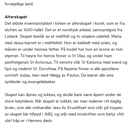
forskjellige land.
Alterskapet
Det eldste inventarstykket i kirken er alterskapet i koret, som er fra
slutten av 1400-tallet. Det er et nordtysk arbeid, sannsynligvis fra
Lübeck. Skapet består av et midtfelt og to smalere sidefelt. Maria
med Jesus-barnet er i midtfeltet. Hun er bekledt med solen, og
månen er under hennes føtter. På hodet har hun en krone av tolv
stjerner. Til høyre for henne finner vi St Olav, og under ham
pesthelgenen St Antonius. Til venstre står St Katarina med sverd og
hjul og nederst St. Dorothea. På fløyene finner vi alle apostlene
unntatt Judas, men med tillegg av Paulus. De bærer alle sine
symboler og evangeliebøker.
Skapet kan åpnes og lukkes, og skulle bare være åpent under de
store høytidene. Når skapet er lukket, ser man malerier «til daglig
bruk», som alle omhandler Jesu liv. Krusifikset som står på toppen
av skapet ble tilføyd i 1682, og står med innskriften som betyr «Alt
vårt håp er i Herrens død».