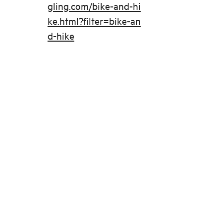
gling.com/bike-and-hi
ke.html?filter=bike-an
d-hike