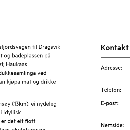
Kontakt
efjordsvegen til Dragsvik
et og badeplassen på
et, Haukaas
Adresse
:
 dukkesamlinga ved
an kjøpa mat og drikke
Telefon
:
E-post
:
amsøy (13km), ei nydeleg
 idyllisk
r det eit flott
Nettside
:
lass, skulpturar og