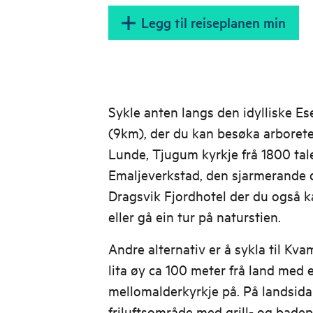
Legg til reiseplanen min
Sykle anten langs den idylliske Es
(9km), der du kan besøka arboret
Lunde, Tjugum kyrkje frå 1800 tal
Emaljeverkstad, den sjarmerande
Dragsvik Fjordhotel der du også k
eller gå ein tur på naturstien.
Andre alternativ er å sykla til Kv
lita øy ca 100 meter frå land med ei
mellomalderkyrkje på. På landsida e
friluftsområde med grill- og badep