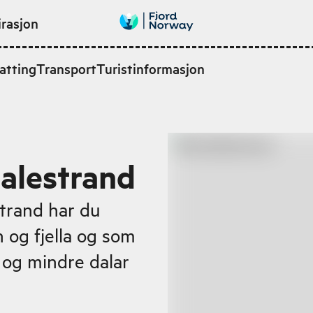
irasjon
atting
Transport
Turistinformasjon
Balestrand
strand har du
n og fjella og som
 og mindre dalar