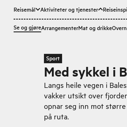
Reisemål
Aktiviteter og tjenester
Reiseinsp
Hopp til hovedinnhold
Se og gjøre
Arrangementer
Mat og drikke
Overn
Sport
Med sykkel i 
Langs heile vegen i Bale
vakker utsikt over fjorde
opnar seg inn mot større
på ruta.