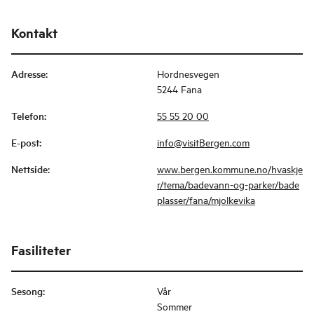
Kontakt
Adresse
:
Hordnesvegen
5244 Fana
Telefon
:
55 55 20 00
E-post
:
info@visitBergen.com
Nettside
:
www.bergen.kommune.no/hvaskje
r/tema/badevann-og-parker/bade
plasser/fana/mjolkevika
Fasiliteter
Sesong
:
Vår
Sommer