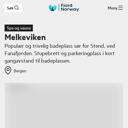
Søk
Meny
Hopp til hovedinnhold
Spa og sauna
Melkeviken
Populær og trivelig badeplass sør for Stend, ved
Fanafjorden. Stupebrett og parkeringplass i kort
gangavstand til badeplassen.
Bergen