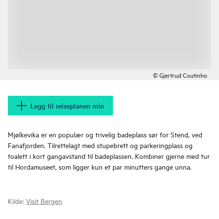
© Gjertrud Coutinho
Legg til reiseplanen min
Mjølkevika er en populær og trivelig badeplass sør for Stend, ved
Fanafjorden. Tilrettelagt med stupebrett og parkeringplass og
toalett i kort gangavstand til badeplassen. Kombiner gjerne med tur
til Hordamuseet, som ligger kun et par minutters gange unna.
Kilde:
Visit Bergen