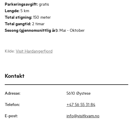
Parkeringsavgift:
gratis
Lengde:
5 km
Total stigning:
150 meter
Total gangtid:
2 timar
Sesong (gjennomsnittlig år):
Mai - Oktober
Kilde:
Visit Hardangerfjord
Kontakt
Adresse
:
5610 Øystese
Telefon
:
+47 56 55 31 84
E-post
:
info@visitkvam.no