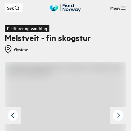
Søk
Meny
Hopp til hovedinnhold
Fjellturer og vandring
Melstveit - fin skogstur
Øystese