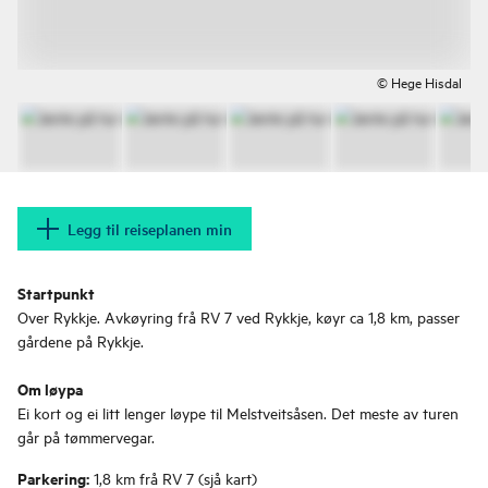
© Hege Hisdal
Legg til reiseplanen min
Startpunkt
Over Rykkje. Avkøyring frå RV 7 ved Rykkje, køyr ca 1,8 km, passer
gårdene på Rykkje.
Om løypa
Ei kort og ei litt lenger løype til Melstveitsåsen. Det meste av turen
går på tømmervegar.
Parkering:
1,8 km frå RV 7 (sjå kart)