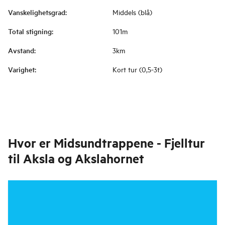
Vanskelighetsgrad
:
Middels (blå)
Total stigning
:
101m
Avstand
:
3km
Varighet
:
Kort tur (0,5-3t)
Hvor er
Midsundtrappene - Fjelltur
til Aksla og Akslahornet