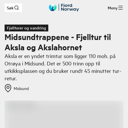
Søk
Meny
Hopp til hovedinnhold
Fjellturer og vandring
Midsundtrappene - Fjelltur til
Aksla og Akslahornet
Aksla er en yndet trimtur som ligger 110 moh. på
Otrøya i Midsund. Det er 500 trinn opp til
utkikksplassen og du bruker rundt 45 minutter tur-
retur.
Midsund