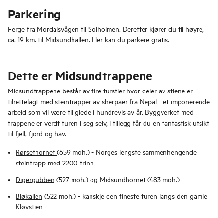
Parkering
Ferge fra Mordalsvågen til Solholmen. Deretter kjører du til høyre,
ca. 19 km. til Midsundhallen. Her kan du parkere gratis.
Dette er Midsundtrappene
Midsundtrappene består av fire turstier hvor deler av stiene er
tilrettelagt med steintrapper av sherpaer fra Nepal - et imponerende
arbeid som vil være til glede i hundrevis av år. Byggverket med
trappene er verdt turen i seg selv, i tillegg får du en fantastisk utsikt
til fjell, fjord og hav.
Rørsethornet
(659 moh.) - Norges lengste sammenhengende
steintrapp med 2200 trinn
Digergubben
(527 moh.) og Midsundhornet (483 moh.)
Bløkallen
(522 moh.) - kanskje den fineste turen langs den gamle
Kløvstien