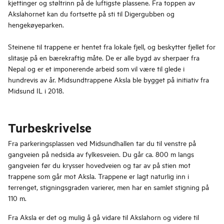
kjettinger og støltrinn på de luftigste plassene. Fra toppen av
Akslahornet kan du fortsette på sti til Digergubben og
hengekøyeparken.
Steinene til trappene er hentet fra lokale fjell, og beskytter fjellet for
slitasje på en bærekraftig måte. De er alle bygd av sherpaer fra
Nepal og er et imponerende arbeid som vil være til glede i
hundrevis av år. Midsundtrappene Aksla ble bygget på initiativ fra
Midsund IL i 2018.
Turbeskrivelse
Fra parkeringsplassen ved Midsundhallen tar du til venstre på
gangveien på nedsida av fylkesveien. Du går ca. 800 m langs
gangveien før du krysser hovedveien og tar av på stien mot
trappene som går mot Aksla. Trappene er lagt naturlig inn i
terrenget, stigningsgraden varierer, men har en samlet stigning på
110 m.
Fra Aksla er det og mulig å gå vidare til Akslahorn og videre til