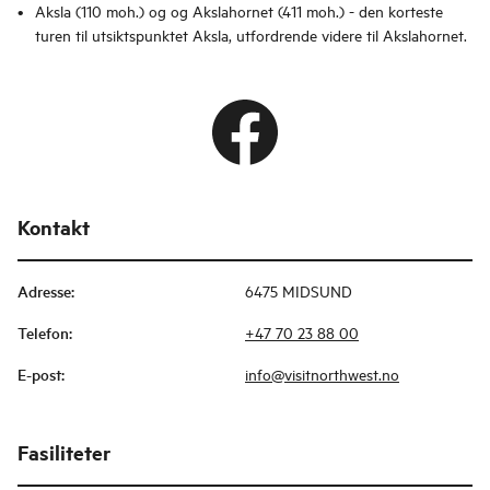
Aksla (110 moh.) og og Akslahornet (411 moh.) - den korteste
turen til utsiktspunktet Aksla, utfordrende videre til Akslahornet.
Kontakt
Adresse
:
6475 MIDSUND
Telefon
:
+47 70 23 88 00
E-post
:
info@visitnorthwest.no
Fasiliteter