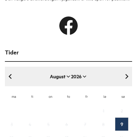
Tider
August
2026
august 2026
ma
ti
on
to
fr
lø
sø
1
2
9
3
4
5
6
7
8