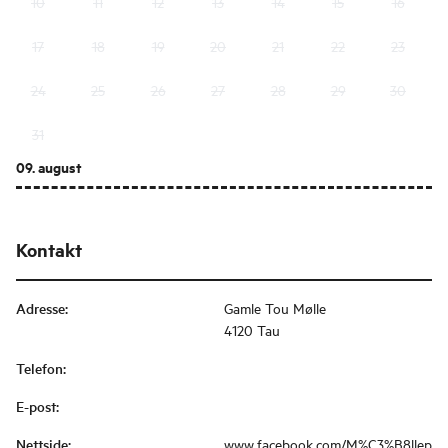
10
11
12
13
14
15
16
17
18
19
20
21
22
23
24
25
26
27
28
29
30
31
09. august
Kontakt
Adresse
:
Gamle Tou Mølle
4120 Tau
Telefon
:
E-post
:
Nettside
:
www.facebook.com/M%C3%B8llep