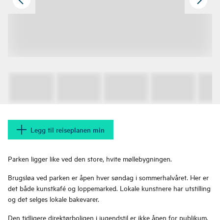
Legg til reiseplanen min
Parken ligger like ved den store, hvite møllebygningen.
Brugsløa ved parken er åpen hver søndag i sommerhalvåret. Her er
det både kunstkafé og loppemarked. Lokale kunstnere har utstilling
og det selges lokale bakevarer.
Den tidligere direktørboligen i jugendstil er ikke åpen for publikum.