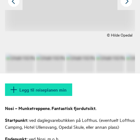
© Hilde Opedal
Legg til reiseplanen min
Nosi – Munketreppene. Fantastisk fjordutsikt.
Startpunkt:
ved daglegvarebutikken på Lofthus. (eventuelt Lofthus
Camping, Hotel Ullensvang, Opedal Skule, eller annan plass)
Endepunkt:
ved Nosi, m o h.