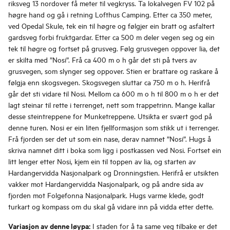
riksveg 13 nordover få meter til vegkryss. Ta lokalvegen FV 102 på
høgre hand og gå i retning Lofthus Camping. Etter ca 350 meter,
ved Opedal Skule, tek ein til høgre og følgjer ein bratt og asfaltert
gardsveg forbi fruktgardar. Etter ca 500 m deler vegen seg og ein
tek til høgre og fortset på grusveg. Følg grusvegen oppover lia, det
er skilta med ”Nosi”. Frå ca 400 m o h går det sti på tvers av
grusvegen, som slynger seg oppover. Stien er brattare og raskare å
følgja enn skogsvegen. Skogsvegen sluttar ca 750 m o h. Herifrå
går det sti vidare til Nosi. Mellom ca 600 m o h til 800 m o h er det
lagt steinar til rette i terrenget, nett som trappetrinn. Mange kallar
desse steintreppene for Munketreppene. Utsikta er svært god på
denne turen. Nosi er ein liten fjellformasjon som stikk ut i terrenger.
Frå fjorden ser det ut som ein nase, derav namnet ”Nosi”. Hugs å
skriva namnet ditt i boka som ligg i postkassen ved Nosi. Fortset ein
litt lenger etter Nosi, kjem ein til toppen av lia, og starten av
Hardangervidda Nasjonalpark og Dronningstien. Herifrå er utsikten
vakker mot Hardangervidda Nasjonalpark, og på andre sida av
fjorden mot Folgefonna Nasjonalpark. Hugs varme klede, godt
turkart og kompass om du skal gå vidare inn på vidda etter dette.
Variasjon av denne løypa:
I staden for å ta same veg tilbake er det