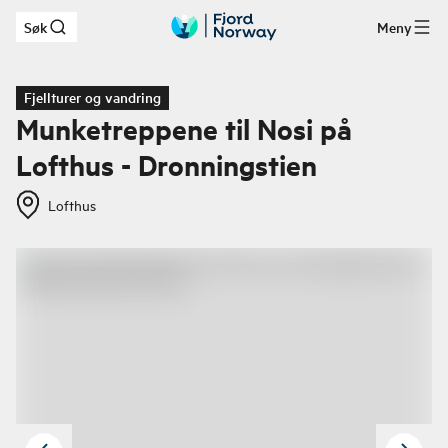
Søk
Meny
Hopp til hovedinnhold
Fjellturer og vandring
Munketreppene til Nosi på
Lofthus - Dronningstien
Lofthus