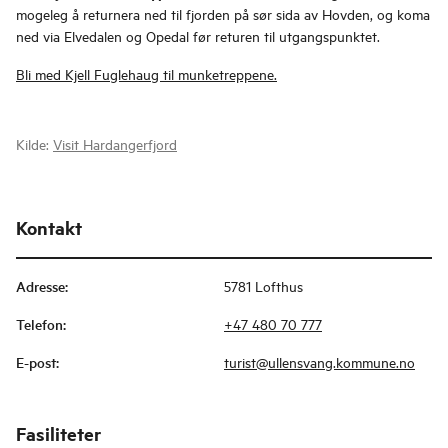
mogeleg å returnera ned til fjorden på sør sida av Hovden, og koma
ned via Elvedalen og Opedal før returen til utgangspunktet.
Bli med Kjell Fuglehaug til munketreppene.
Kilde:
Visit Hardangerfjord
Kontakt
Adresse
:
5781 Lofthus
Telefon
:
+47 480 70 777
E-post
:
turist@ullensvang.kommune.no
Fasiliteter