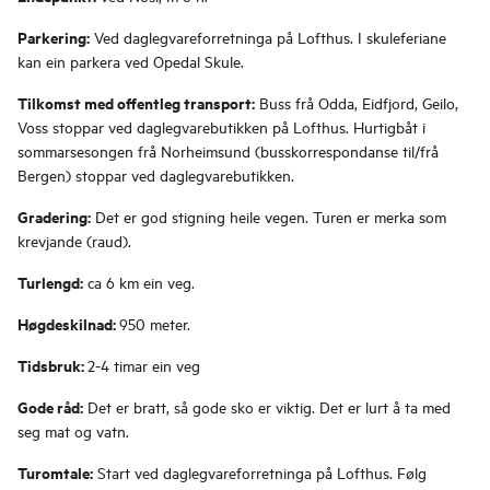
Parkering:
Ved daglegvareforretninga på Lofthus. I skuleferiane
kan ein parkera ved Opedal Skule.
Tilkomst med offentleg transport:
Buss frå Odda, Eidfjord, Geilo,
Voss stoppar ved daglegvarebutikken på Lofthus. Hurtigbåt i
sommarsesongen frå Norheimsund (busskorrespondanse til/frå
Bergen) stoppar ved daglegvarebutikken.
Gradering:
Det er god stigning heile vegen. Turen er merka som
krevjande (raud).
Turlengd:
ca 6 km ein veg.
Høgdeskilnad:
950 meter.
Tidsbruk:
2-4 timar ein veg
Gode råd:
Det er bratt, så gode sko er viktig. Det er lurt å ta med
seg mat og vatn.
Turomtale:
Start ved daglegvareforretninga på Lofthus. Følg