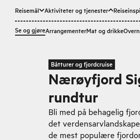
Reisemål
Aktiviteter og tjenester
Reiseinsp
Hopp til hovedinnhold
Se og gjøre
Arrangementer
Mat og drikke
Overn
Båtturer og fjordcruise
Nærøyfjord Si
rundtur
Bli med på behagelig fjo
det verdensarvlandskape
de mest populære fjordo