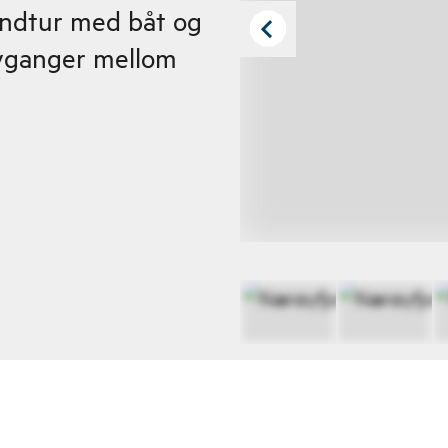
undtur med båt og
avganger mellom