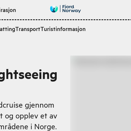
irasjon
atting
Transport
Turistinformasjon
ghtseeing
rdcruise gjennom
t og opplev et av
mrådene i Norge.