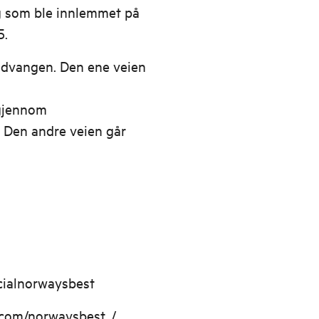
g som ble innlemmet på
5.
Gudvangen. Den ene veien
 gjennom
 Den andre veien går
cialnorwaysbest
.com/norwaysbest_/