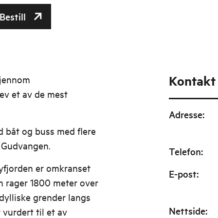
Bestill
Kontakt
gjennom
ev et av de mest
Adresse
:
d båt og buss med flere
 Gudvangen.
Telefon
:
fjorden er omkranset
E-post
:
om rager 1800 meter over
dylliske grender langs
Nettside
:
vurdert til et av