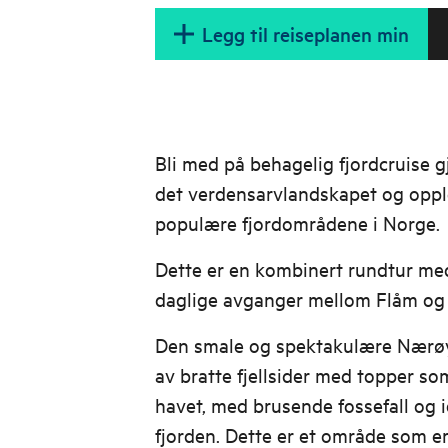
Legg til reiseplanen min
Bli med på behagelig fjordcruise 
det verdensarvlandskapet og oppl
populære fjordområdene i Norge.
Dette er en kombinert rundtur me
daglige avganger mellom Flåm og
Den smale og spektakulære Nærøy
av bratte fjellsider med topper s
havet, med brusende fossefall og i
fjorden. Dette er et område som er 