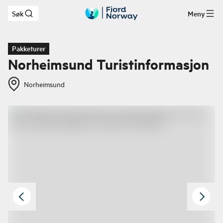
Søk
Meny
Hopp til hovedinnhold
Pakketurer
Norheimsund Turistinformasjon
Norheimsund