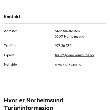
Kontakt
Adresse
:
Steinsdalsfossen
5600 Norheimsund
Telefon
:
975 36 350
E-post
:
turist@kvam.kommune.no
Nettside
:
www.visitkvam.no
Hvor er
Norheimsund
Turistinformasjon