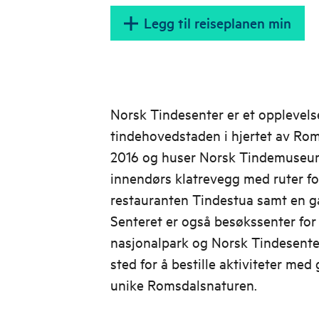
Legg til reiseplanen min
Norsk Tindesenter er et opplevels
tindehovedstaden i hjertet av Rom
2016 og huser Norsk Tindemuseum
innendørs klatrevegg med ruter for
restauranten Tindestua samt en gav
Senteret er også besøkssenter fo
nasjonalpark og Norsk Tindesenter e
sted for å bestille aktiviteter med
unike Romsdalsnaturen.