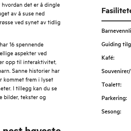
v hvordan det er å dingle
Fasilitet
suget av å suse ned
røsse ved synet av tidlig
Barnevennl
Guiding tilg
 har 16 spennende
jellige aspekter ved
Kafé
:
 opp til interaktivitet,
arn. Sanne historier har
Souvenirer/
er kommet frem i lyset
Toalett
:
ter. I tillegg kan du se
 bilder, tekster og
Parkering
:
Sesong
:
s nest høyeste