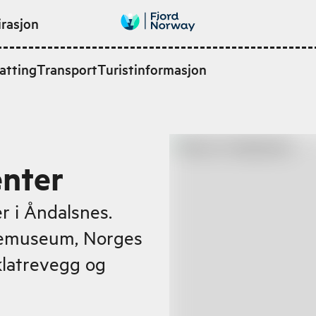
irasjon
atting
Transport
Turistinformasjon
nter
 i Åndalsnes.
demuseum, Norges
klatrevegg og