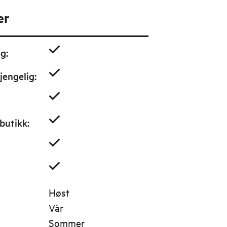
er
ig
:
jengelig
:
butikk
:
Høst
Vår
Sommer