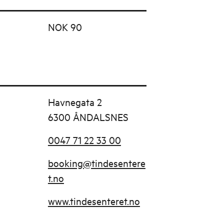
NOK 90
Havnegata 2
6300 ÅNDALSNES
0047 71 22 33 00
booking@tindesentere
t.no
www.tindesenteret.no