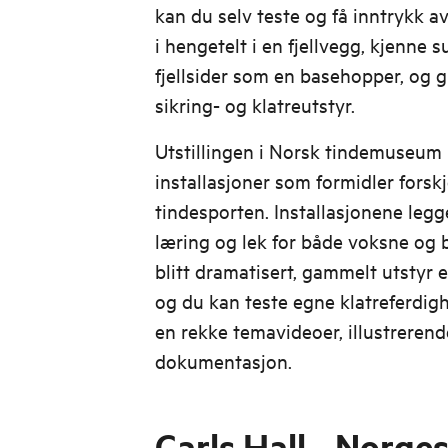
kan du selv teste og få inntrykk a
i hengetelt i en fjellvegg, kjenne 
fjellsider som en basehopper, og g
sikring- og klatreutstyr.
Utstillingen i Norsk tindemuseum
installasjoner som formidler forsk
tindesporten. Installasjonene legger
læring og lek for både voksne og b
blitt dramatisert, gammelt utstyr 
og du kan teste egne klatreferdighe
en rekke temavideoer, illustrerende
dokumentasjon.
Carls Hall - Norge