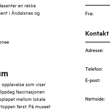
desenter en rekke
ment i Åndalsnes og
Fra
:
Kontakt
onee
Adresse
:
Telefon
:
um
E-post
:
l opplevelse som viser
. Oppdag fascinasjonen
Nettside
:
appløpet mellom lokale
å toppen først. På museet