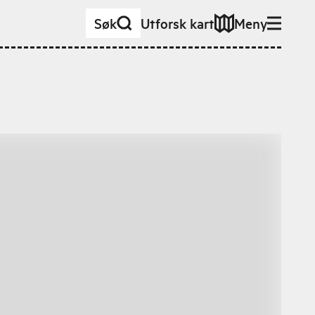
Søk
Utforsk kart
Meny