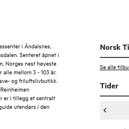
Norsk T
essenter i Åndalsnes,
sdalen. Senteret åpnet i
, Norges nest høyeste
Se alle tilb
 alle mellom 3 - 103 år,
e- og friluftslivbutikk.
Tider
r Reinheimen
r i tillegg et sentralt
 guide utendørs i den