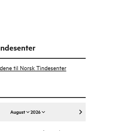
indesenter
udene til Norsk Tindesenter
August
2026
august 2026