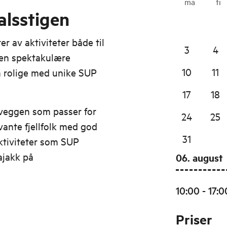
ma
ti
alsstigen
er av aktiviteter både til
3
4
 den spektakulære
10
11
n rolige med unike SUP
17
18
oveggen som passer for
24
25
vante fjellfolk med god
31
aktiviteter som SUP
ajakk på
06. august
10:00 - 17:0
Priser