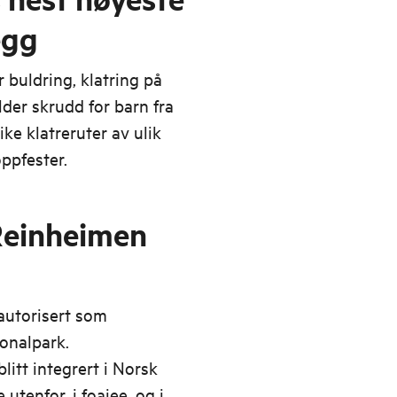
egg
 buldring, klatring på
der skrudd for barn fra
ike klatreruter av ulik
ppfester.
Reinheimen
autorisert som
onalpark.
itt integrert i Norsk
tenfor, i foajee, og i