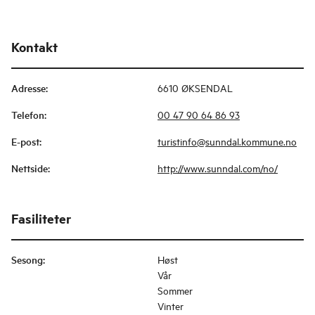
Kontakt
Adresse
:
6610 ØKSENDAL
Telefon
:
00 47 90 64 86 93
E-post
:
turistinfo@sunndal.kommune.no
Nettside
:
http://www.sunndal.com/no/
Fasiliteter
Sesong
:
Høst
Vår
Sommer
Vinter