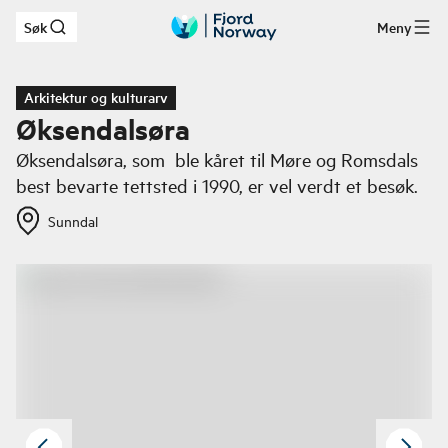
Søk
Meny
Hopp til hovedinnhold
Arkitektur og kulturarv
Øksendalsøra
Øksendalsøra, som ble kåret til Møre og Romsdals
best bevarte tettsted i 1990, er vel verdt et besøk.
Sunndal