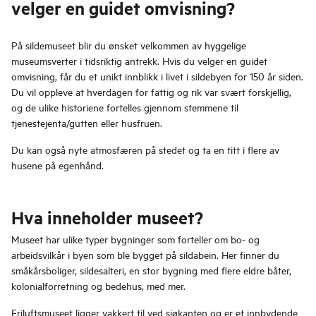
velger en guidet omvisning?
På sildemuseet blir du ønsket velkommen av hyggelige
museumsverter i tidsriktig antrekk. Hvis du velger en guidet
omvisning, får du et unikt innblikk i livet i sildebyen for 150 år siden.
Du vil oppleve at hverdagen for fattig og rik var svært forskjellig,
og de ulike historiene fortelles gjennom stemmene til
tjenestejenta/gutten eller husfruen.
Du kan også nyte atmosfæren på stedet og ta en titt i flere av
husene på egenhånd.
Hva inneholder museet?
Museet har ulike typer bygninger som forteller om bo- og
arbeidsvilkår i byen som ble bygget på sildabein. Her finner du
småkårsboliger, sildesalteri, en stor bygning med flere eldre båter,
kolonialforretning og bedehus, med mer.
Friluftsmuseet ligger vakkert til ved sjøkanten og er et innbydende