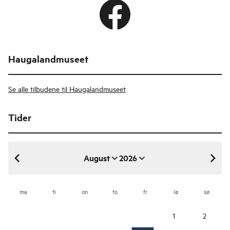
Haugalandmuseet
Se alle tilbudene til Haugalandmuseet
Tider
August
2026
august 2026
ma
ti
on
to
fr
lø
sø
1
2