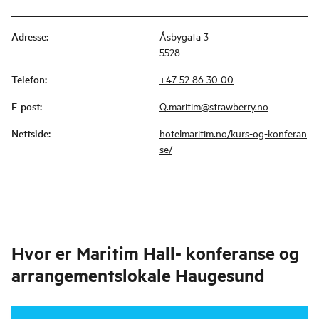
Adresse
:
Åsbygata 3
5528
Telefon
:
+47 52 86 30 00
E-post
:
Q.maritim@strawberry.no
Nettside
:
hotelmaritim.no/kurs-og-konferan
se/
Hvor er
Maritim Hall- konferanse og
arrangementslokale Haugesund