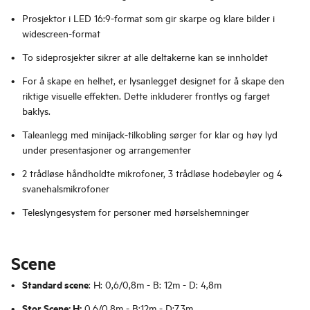
Prosjektor i LED 16:9-format som gir skarpe og klare bilder i
widescreen-format
To sideprosjekter sikrer at alle deltakerne kan se innholdet
For å skape en helhet, er lysanlegget designet for å skape den
riktige visuelle effekten. Dette inkluderer frontlys og farget
baklys.
Taleanlegg med minijack-tilkobling sørger for klar og høy lyd
under presentasjoner og arrangementer
2 trådløse håndholdte mikrofoner, 3 trådløse hodebøyler og 4
svanehalsmikrofoner
Teleslyngesystem for personer med hørselshemninger
Scene
Standard scene
: H: 0,6/0,8m - B: 12m - D: 4,8m
Stor Scene: H:
0,6/0,8m - B:12m - D:7,3m