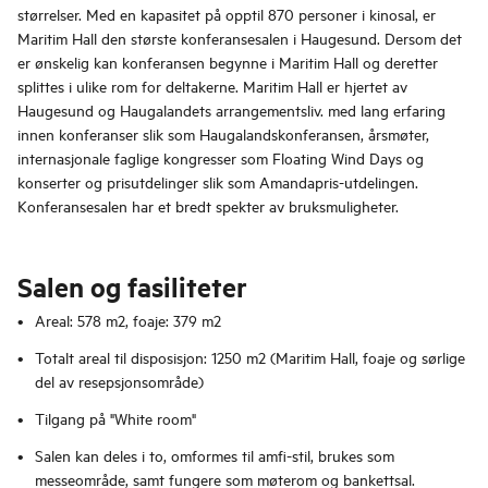
størrelser. Med en kapasitet på opptil 870 personer i kinosal, er
Maritim Hall den største konferansesalen i Haugesund. Dersom det
er ønskelig kan konferansen begynne i Maritim Hall og deretter
splittes i ulike rom for deltakerne. Maritim Hall er hjertet av
Haugesund og Haugalandets arrangementsliv. med lang erfaring
innen konferanser slik som Haugalandskonferansen, årsmøter,
internasjonale faglige kongresser som Floating Wind Days og
konserter og prisutdelinger slik som Amandapris-utdelingen.
Konferansesalen har et bredt spekter av bruksmuligheter.
Salen og fasiliteter
Areal: 578 m2, foaje: 379 m2
Totalt areal til disposisjon: 1250 m2 (Maritim Hall, foaje og sørlige
del av resepsjonsområde)
Tilgang på "White room"
Salen kan deles i to, omformes til amfi-stil, brukes som
messeområde, samt fungere som møterom og bankettsal.