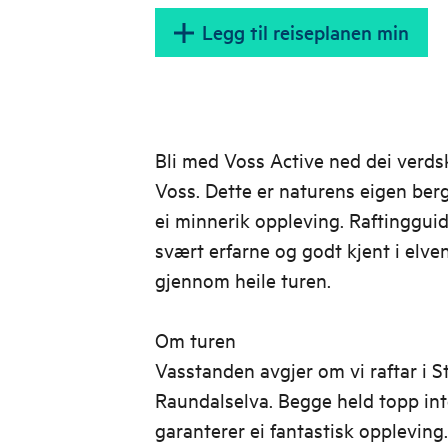
Legg til reiseplanen min
Bli med Voss Active ned dei verds
Voss. Dette er naturens eigen berg
ei minnerik oppleving. Raftinggui
svært erfarne og godt kjent i elven
gjennom heile turen.
Om turen
Vasstanden avgjer om vi raftar i S
Raundalselva. Begge held topp inte
garanterer ei fantastisk oppleving.