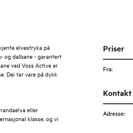
Priser
kjente elvestryka på
- og dalbane - garantert
dane ved Voss Active er
Fra
:
e. Dei tar vare på dykk
Kontakt
trandaelva eller
Adresse
:
rnasjonal klasse, og vi