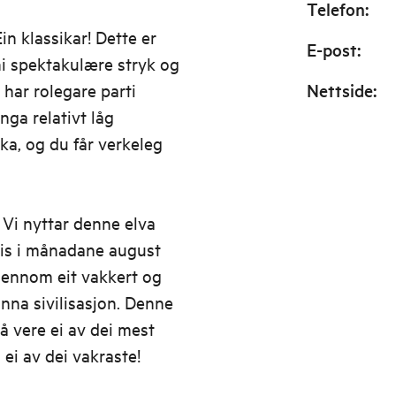
Telefon
:
in klassikar! Dette er
E-post
:
i spektakulære stryk og
har rolegare parti
Nettside
:
nga relativt låg
ka, og du får verkeleg
 Vi nyttar denne elva
gvis i månadane august
jennom eit vakkert og
 anna sivilisasjon. Denne
 å vere ei av dei mest
ei av dei vakraste!