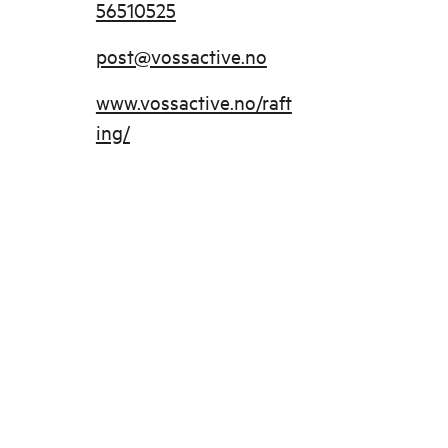
56510525
post@vossactive.no
www.vossactive.no/raft
ing/