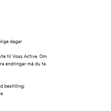
ølige dagar
te til Voss Active. Om
era endringar må du ta
 bestilling:
ve