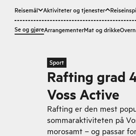
Reisemål
Aktiviteter og tjenester
Reiseinsp
Hopp til hovedinnhold
Se og gjøre
Arrangementer
Mat og drikke
Overn
Sport
Rafting grad 
Voss Active
Rafting er den mest pop
sommaraktiviteten på Vos
morosamt – og passar for 