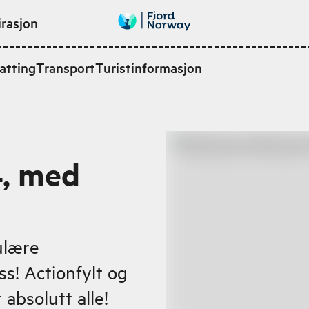
irasjon
atting
Transport
Turistinformasjon
4, med
ulære
s! Actionfylt og
absolutt alle!