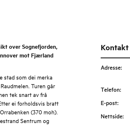
Kontakt
sikt over Sognefjorden,
innover mot Fjærland
Adresse
:
me stad som dei merka
t Raudmelen. Turen går
Telefon
:
en tek snart av frå
E-post
:
tter ei forholdsvis bratt
ed Orrabenken (370 moh).
Nettside
:
Balestrand Sentrum og