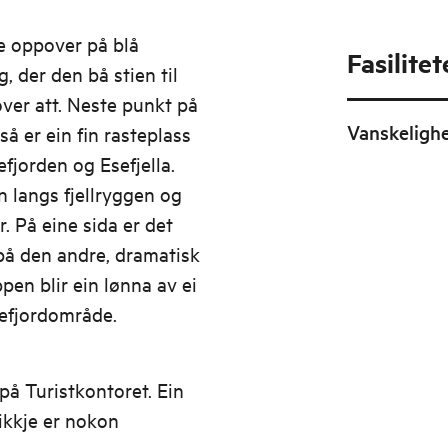
re oppover på blå
Fasilitet
 der den bå stien til
ver att. Neste punkt på
Vanskeligh
å er ein fin rasteplass
fjorden og Esefjella.
n langs fjellryggen og
. På eine sida er det
på den andre, dramatisk
pen blir ein lønna av ei
nefjordområde.
på Turistkontoret. Ein
ikkje er nokon