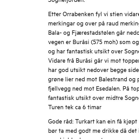
Etter Orrabenken fyl vi stien vida
merkingar og over på raud merking,
Bala- og Fjærestadstølen går nedo
vegen er Buråsi (575 moh) som ogs
og har fantastisk utsikt over Sogne
Vidare frå Buråsi går vi mot toppe
har god utsikt nedover begge sider
grøne lier ned mot Balestrand og 
fjellvegg ned mot Esedalen. På top
fantastisk utsikt over midtre Sog
Turen tek ca 6 timar
Gode råd: Turkart kan ein få kjøpt 
bør ta med godt me drikke då det 