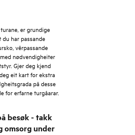
 turane, er grundige
t du har passande
 tursko, vêrpassande
 med nødvendigheiter
styr. Gjer deg kjend
eg eit kart for ekstra
elgheitsgrada på desse
de for erfarne turgåarar.
på besøk - takk
og omsorg under