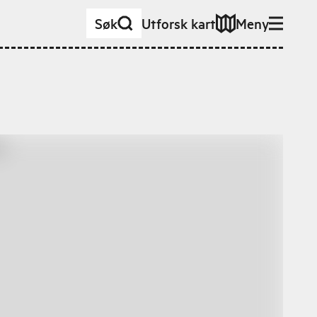
Søk
Utforsk kart
Meny