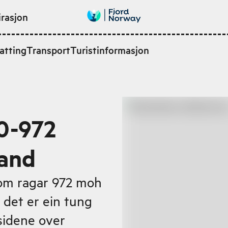
irasjon
atting
Transport
Turistinformasjon
0-972
rand
om ragar 972 moh
 det er ein tung
sidene over