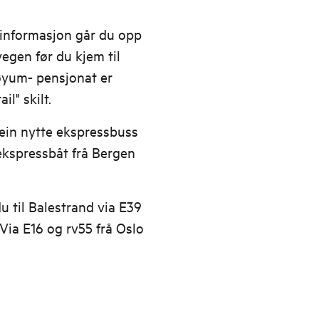
stinformasjon går du opp
egen før du kjem til
Bøyum- pensjonat er
l" skilt.
 ein nytte ekspressbuss
ekspressbåt frå Bergen
u til Balestrand via E39
Via E16 og rv55 frå Oslo