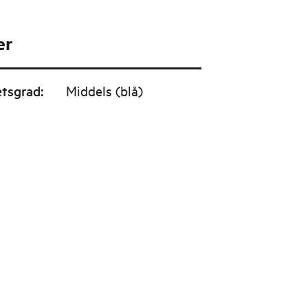
er
etsgrad
:
Middels (blå)