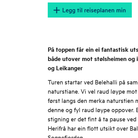
Legg til reiseplanen min
På toppen får ein ei fantastisk ut
både utover mot stølsheimen og 
og Leikanger
Turen startar ved Belehalli på sa
naturstiane. Vi vel raud løype mo
først langs den merka naturstien m
denne og fyl raud løype oppover. E
stigning er det fint å ta pause v
Herifrå har ein flott utsikt over 
Sognefjorden.