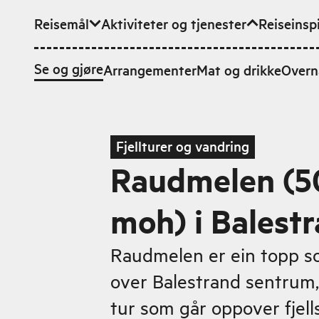
Reisemål
Aktiviteter og tjenester
Reiseinsp
Hopp til hovedinnhold
Se og gjøre
Arrangementer
Mat og drikke
Overn
Fjellturer og vandring
Raudmelen (5
moh) i Balest
Raudmelen er ein topp s
over Balestrand sentrum,
tur som går oppover fjell