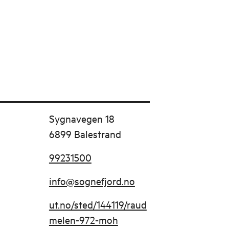
Sygnavegen 18
6899 Balestrand
99231500
info@sognefjord.no
ut.no/sted/144119/raud
melen-972-moh