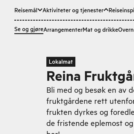
Reisemål
Aktiviteter og tjenester
Reiseinsp
Hopp til hovedinnhold
Se og gjøre
Arrangementer
Mat og drikke
Overn
Lokalmat
Reina Fruktgå
Bli med og besøk en av d
fruktgårdene rett utenfo
frukten dyrkes og foredl
de fristende eplemost og
her!