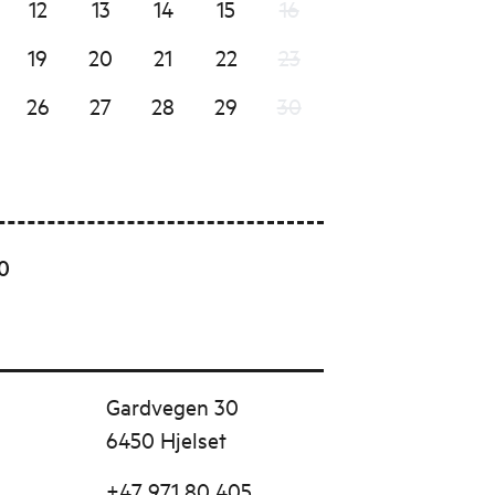
12
13
14
15
16
19
20
21
22
23
26
27
28
29
30
00
Gardvegen 30
6450 Hjelset
+47 971 80 405