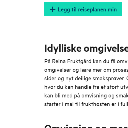
Legg til reiseplanen min
Idylliske omgivels
På Reina Fruktgård kan du få omvis
omgivelser og lære mer om prosess
sider og nyt deilige smaksprøver.
hvor du kan handle fra et stort ut
kan bli med på omvisning og smak
starter i mai til frukthøsten er i fu