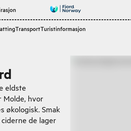
irasjon
atting
Transport
Turistinformasjon
rd
e eldste
r Molde, hvor
es økologisk. Smak
 ciderne de lager