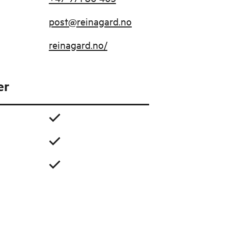
post@reinagard.no
reinagard.no/
er