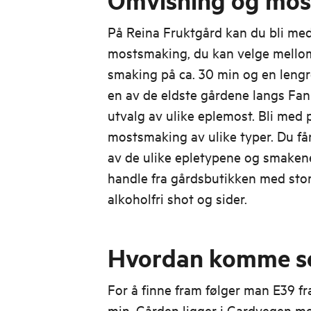
Omvisning og mo
På Reina Fruktgård kan du bli me
mostsmaking, du kan velge mello
smaking på ca. 30 min og en lengr
en av de eldste gårdene langs Fann
utvalg av ulike eplemost. Bli med 
mostsmaking av ulike typer. Du f
av de ulike epletypene og smakene.
handle fra gårdsbutikken med stor
alkoholfri shot og sider.
Hvordan komme se
For å finne fram følger man E39 fr
min. Gården ligger i Gardvegen me