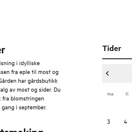
er
Tider
ning i idylliske
en fra eple til most og
 Gården har gårdsbutikk
valg av most og sider. Du
ma
ti
 fra blomstringen
ll gang i september.
3
4