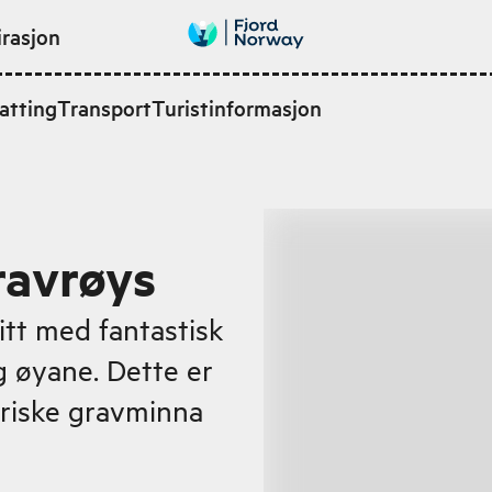
irasjon
atting
Transport
Turistinformasjon
ravrøys
itt med fantastisk
g øyane. Dette er
toriske gravminna