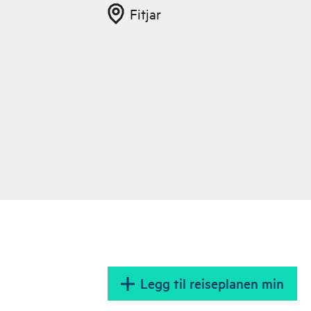
Fitjar
Legg til reiseplanen min