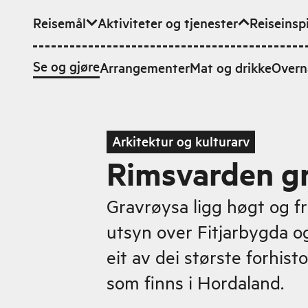
Reisemål
Aktiviteter og tjenester
Reiseinsp
Hopp til hovedinnhold
Se og gjøre
Arrangementer
Mat og drikke
Overn
Arkitektur og kulturarv
Rimsvarden g
Gravrøysa ligg høgt og fr
utsyn over Fitjarbygda o
eit av dei største forhis
som finns i Hordaland.