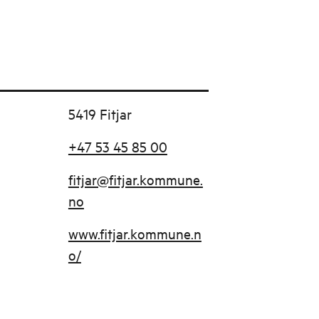
5419 Fitjar
+47 53 45 85 00
fitjar@fitjar.kommune.
no
www.fitjar.kommune.n
o/