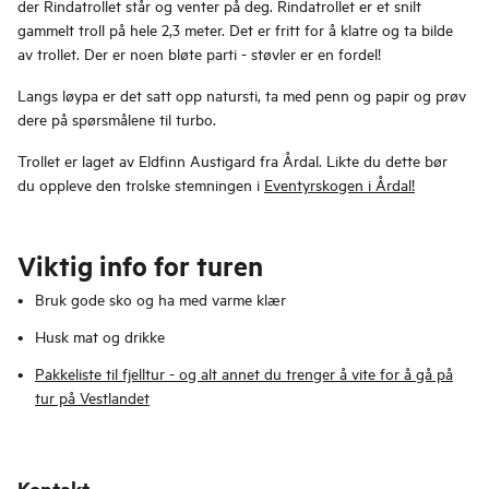
der Rindatrollet står og venter på deg. Rindatrollet er et snilt
gammelt troll på hele 2,3 meter. Det er fritt for å klatre og ta bilde
av trollet. Der er noen bløte parti - støvler er en fordel!
Langs løypa er det satt opp natursti, ta med penn og papir og prøv
dere på spørsmålene til turbo.
Trollet er laget av Eldfinn Austigard fra Årdal. Likte du dette bør
du oppleve den trolske stemningen i
Eventyrskogen i Årdal!
Viktig info for turen
Bruk gode sko og ha med varme klær
Husk mat og drikke
Pakkeliste til fjelltur - og alt annet du trenger å vite for å gå på
tur på Vestlandet
Kontakt