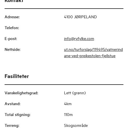
Adresse
:
4100 JØRPELAND
Telefon
:
E-post
:
info@ryfylke.com
Nettside
:
ut.no/turforslag/119495/vatnerind
ane-ved-preikestolen-fjellstue
Fasiliteter
Vanskelighetsgrad
:
Lett (grønn)
Avstand
:
4km
Total stigning
:
110m
Terreng
:
Skogsområde