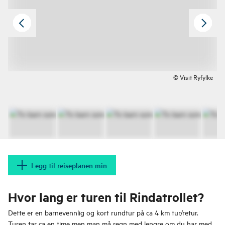
© Visit Ryfylke
Legg til reiseplanen min
Hvor lang er turen til Rindatrollet?
Dette er en barnevennlig og kort rundtur på ca 4 km tur/retur.
Turen tar ca en time men man må regn med lengre om du har med