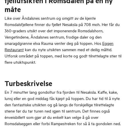
fjellutsikten i Romsdalen på en ny
måte
Like over Åndalsnes sentrum og omgitt av de kjente
Romsdalsfjellene finner du fjellet Nesaksla på 708 moh. Her får du
360-graders utsikt over det imponerende Romsdalshorn,
Vengetindene, Åndalsnes sentrum, frodige daler og den
smaragdgrønne elva Rauma venter deg på toppen. Hos
Eggen
Restaurant
kan du nyte utsikten sammen med et deilig måltid.
Utforsk området på toppen, med korte og godt tilrettelagte stier til
flere utsiktspunkt.
Turbeskrivelse
En 7 minutter lang gondoltur fra fjorden til Nesaksla. Kaffe, kake,
lunsj eller en god middag fås kjøpt på toppen. Du har tid til å nyte
den fantastiske utsikten og gå langs de forskjellige tilrettelagte
stiene før du tar turen ned igjen til sentrum. Det finnes også
ènveisbillett som gjør at du enkelt kan velge å gå over
Romsdalseggen eller forbi Rampestreken for så å ta gondolen ned.