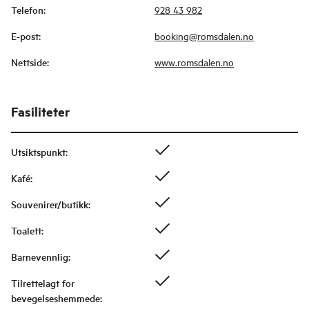
Telefon
:
928 43 982
E-post
:
booking@romsdalen.no
Nettside
:
www.romsdalen.no
Fasiliteter
Utsiktspunkt
:
Kafé
:
Souvenirer/butikk
:
Toalett
:
Barnevennlig
:
Tilrettelagt for
bevegelseshemmede
: