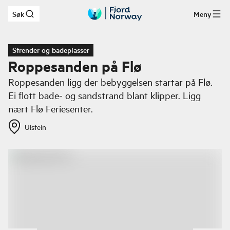
Søk
Meny
Hopp til hovedinnhold
Strender og badeplasser
Roppesanden på Flø
Roppesanden ligg der bebyggelsen startar på Flø.
Ei flott bade- og sandstrand blant klipper. Ligg
nært Flø Feriesenter.
Ulstein