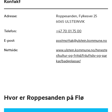
Kontakt
Adresse
:
Roppesanden, Fylkesvei 25
6065 ULSTEINVIK
Telefon
:
+47 70 01 75 00
E-post
:
postmottak@ulstein.kommune.no
Nettside
:
www.ulstein.kommune.no/teneste
r/kultur-og-fritid/friluftsliv-og-par
kar/badeplassar/
Hvor er
Roppesanden på Flø