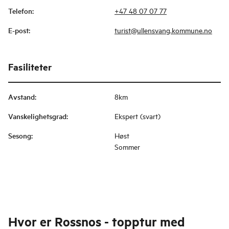
Telefon
:
+47 48 07 07 77
E-post
:
turist@ullensvang.kommune.no
Fasiliteter
Avstand
:
8km
Vanskelighetsgrad
:
Ekspert (svart)
Sesong
:
Høst
Sommer
Hvor er
Rossnos - topptur med