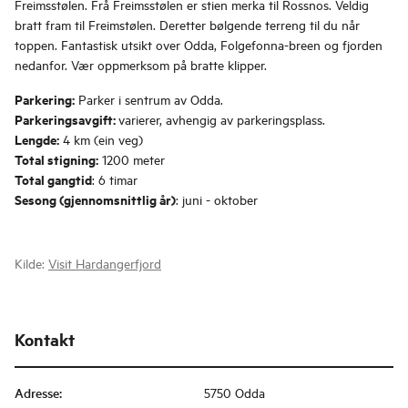
Freimsstølen. Frå Freimsstølen er stien merka til Rossnos. Veldig
bratt fram til Freimstølen. Deretter bølgende terreng til du når
toppen. Fantastisk utsikt over Odda, Folgefonna-breen og fjorden
nedanfor. Vær oppmerksom på bratte klipper.
Parkering:
Parker i sentrum av Odda.
Parkeringsavgift:
varierer, avhengig av parkeringsplass.
Lengde:
4 km (ein veg)
Total stigning:
1200 meter
Total gangtid
: 6 timar
Sesong (gjennomsnittlig år)
: juni - oktober
Kilde:
Visit Hardangerfjord
Kontakt
Adresse
:
5750 Odda