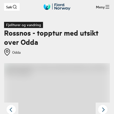
Søk
Meny
Hopp til hovedinnhold
Fjellturer og vandring
Rossnos - topptur med utsikt
over Odda
Odda