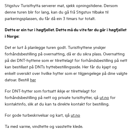
Stigstuv Turisthytta serverer mat, sjekk opningstidene. Dersom
denne turen blir for lang, kan du gå frå Stigstuv tilbake til
parkeringsplassen, du får då ein 3 timars tur totalt.
Dette er ein tur i høgfjellet. Dette må du vite før du går i høgfjellet
i Norge:
Det er lurt å planlegge turen godt. Turisthyttene ynskjer
forhåndsbestilling på overnatting, då er du sikra plass. Overnatting
på dei DNT-hyttene som er tilrettelagt for forhåndsbestilling på nett
kan bestillast på DNTs hyttebestillingsside. Her får du kjapt og
enkelt oversikt over hvilke hytter som er tilgjengelege på dine valgte
datoar. Bestill
her
For DNT-hytter som fortsatt ikkje er tilrettelagt for
forhåndsbestilling på nett og private turisthytter, sjå
ut.no
for
kontaktinfo, slik at du kan ta direkte kontakt for bestilling.
For gode turbeskrivelsar og kart, sjå
ut.no
Ta med varme, vindtette og vasstette klede.