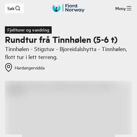
Søk
Meny
Hopp til hovedinnhold
Fjellturer og vandring
Rundtur frå Tinnhølen (5-6 t)
Tinnhølen - Stigstuv - Bjoreidalshytta - Tinnhølen,
flott tur i lett terreng.
Hardangervidda