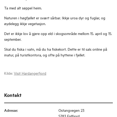
Ta med alt søppel heim.
Naturen i høgfjellet er svært sårbar. Ikkje uroa dyr og fuglar, og
øydelegg ikkje vegetasjon.
Det er ikkje lov å gjere opp eld i skogsområde mellom 15. april og 15.
september.
Skal du fiska i vatn, må du ha fiskekort. Dette er til sals online på
inatur, på turistkontora, og ofte på hyttene i fjellet.
Kilde:
Visit Hardangerfjord
Kontakt
Adresse
:
Ostangvegen 23
5783 Eidfjord