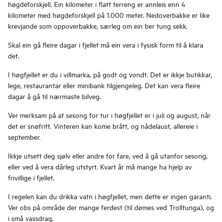
høgdeforskjell. Ein kilometer i flatt terreng er annleis enn 4
kilometer med høgdeforskjell på 1.000 meter. Nedoverbakke er like
krevjande som oppoverbakke, særleg om ein ber tung sekk.
Skal ein gå fleire dagar i fjellet må ein vera i fysisk form til å klara
det.
I høgfjellet er du i villmarka, på godt og vondt. Det er ikkje butikkar,
lege, restaurantar eller minibank tilgjengeleg. Det kan vera fleire
dagar å gå til nærmaste bilveg.
Ver merksam på at sesong for tur i høgfjellet er i juli og august, når
det er snøfritt. Vinteren kan kome brått, og nådelaust, allereie i
september.
Ikkje utsett deg sjølv eller andre for fare, ved å gå utanfor sesong,
eller ved å vera dårleg utstyrt. Kvart år må mange ha hjelp av
frivillige i fjellet.
I regelen kan du drikka vatn i høgfjellet, men dette er ingen garanti.
Ver obs på område der mange ferdest (til dømes ved Trolltunga), og
i små vassdrag.