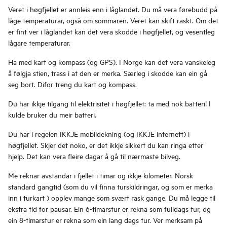
Veret i høgfjellet er annleis enn i låglandet. Du må vera førebudd på
låge temperaturar, også om sommaren. Veret kan skift raskt. Om det
er fint ver i låglandet kan det vera skodde i høgfjellet, og vesentleg
lågare temperaturar.
Ha med kart og kompass (og GPS). I Norge kan det vera vanskeleg
å følgja stien, trass i at den er merka. Særleg i skodde kan ein gå
seg bort. Difor treng du kart og kompass.
Du har ikkje tilgang til elektrisitet i høgfjellet: ta med nok batteri! I
kulde bruker du meir batteri.
Du har i regelen IKKJE mobildekning (og IKKJE internett) i
høgfjellet. Skjer det noko, er det ikkje sikkert du kan ringa etter
hjelp. Det kan vera fleire dagar å gå til nærmaste bilveg.
Me reknar avstandar i fjellet i timar og ikkje kilometer. Norsk
standard gangtid (som du vil finna turskildringar, og som er merka
inn i turkart ) opplev mange som svært rask gange. Du må legge til
ekstra tid for pausar. Ein 6-timarstur er rekna som fulldags tur, og
ein 8-timarstur er rekna som ein lang dags tur. Ver merksam på