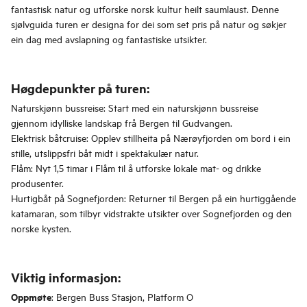
fantastisk natur og utforske norsk kultur heilt saumlaust. Denne
sjølvguida turen er designa for dei som set pris på natur og søkjer
ein dag med avslapning og fantastiske utsikter.
Høgdepunkter på turen:
Naturskjønn bussreise: Start med ein naturskjønn bussreise
gjennom idylliske landskap frå Bergen til Gudvangen.
Elektrisk båtcruise: Opplev stillheita på Nærøyfjorden om bord i ein
stille, utslippsfri båt midt i spektakulær natur.
Flåm: Nyt 1,5 timar i Flåm til å utforske lokale mat- og drikke
produsenter.
Hurtigbåt på Sognefjorden: Returner til Bergen på ein hurtiggående
katamaran, som tilbyr vidstrakte utsikter over Sognefjorden og den
norske kysten.
Viktig informasjon:
Oppmøte
: Bergen Buss Stasjon, Platform O