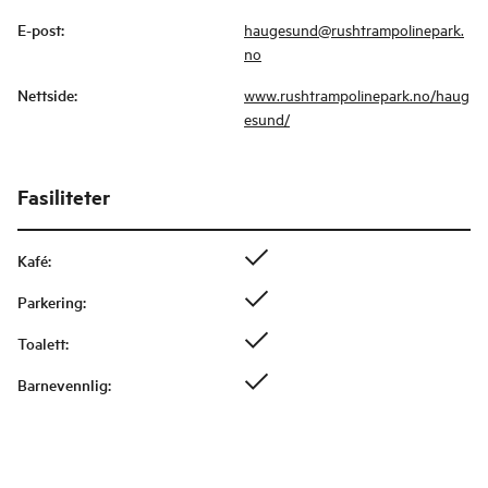
E-post
:
haugesund@rushtrampolinepark.
no
Nettside
:
www.rushtrampolinepark.no/haug
esund/
Fasiliteter
Kafé
:
Parkering
:
Toalett
:
Barnevennlig
: