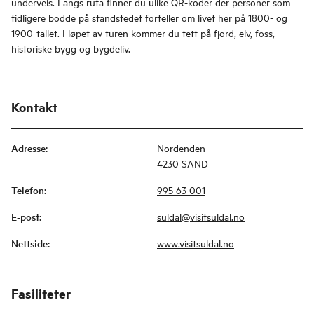
underveis. Langs ruta finner du ulike QR-koder der personer som
tidligere bodde på standstedet forteller om livet her på 1800- og
1900-tallet. I løpet av turen kommer du tett på fjord, elv, foss,
historiske bygg og bygdeliv.
Kontakt
Adresse
:
Nordenden
4230 SAND
Telefon
:
995 63 001
E-post
:
suldal@visitsuldal.no
Nettside
:
www.visitsuldal.no
Fasiliteter