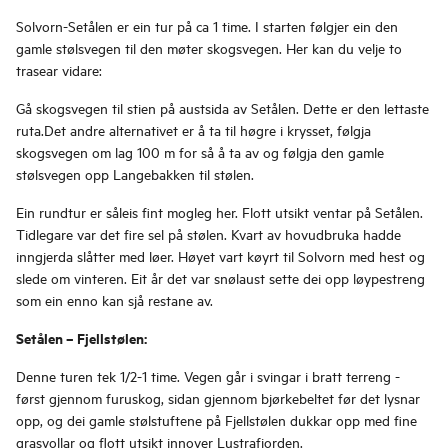
Solvorn-Setålen er ein tur på ca 1 time. I starten følgjer ein den
gamle stølsvegen til den møter skogsvegen. Her kan du velje to
trasear vidare:
Gå skogsvegen til stien på austsida av Setålen. Dette er den lettaste
ruta.Det andre alternativet er å ta til høgre i krysset, følgja
skogsvegen om lag 100 m for så å ta av og følgja den gamle
stølsvegen opp Langebakken til stølen.
Ein rundtur er såleis fint mogleg her. Flott utsikt ventar på Setålen.
Tidlegare var det fire sel på stølen. Kvart av hovudbruka hadde
inngjerda slåtter med løer. Høyet vart køyrt til Solvorn med hest og
slede om vinteren. Eit år det var snølaust sette dei opp løypestreng
som ein enno kan sjå restane av.
Setålen – Fjellstølen:
Denne turen tek 1/2-1 time. Vegen går i svingar i bratt terreng -
først gjennom furuskog, sidan gjennom bjørkebeltet før det lysnar
opp, og dei gamle stølstuftene på Fjellstølen dukkar opp med fine
grasvollar og flott utsikt innover Lustrafjorden.