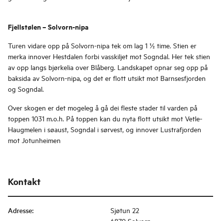
Fjellstølen – Solvorn-nipa
Turen vidare opp på Solvorn-nipa tek om lag 1 ½ time. Stien er
merka innover Hestdalen forbi vasskiljet mot Sogndal. Her tek stien
av opp langs bjørkelia over Blåberg. Landskapet opnar seg opp på
baksida av Solvorn-nipa, og det er flott utsikt mot Barnsesfjorden
og Sogndal.
Over skogen er det mogeleg å gå dei fleste stader til varden på
toppen 1031 m.o.h. På toppen kan du nyta flott utsikt mot Vetle-
Haugmelen i søaust, Sogndal i sørvest, og innover Lustrafjorden
mot Jotunheimen
Kontakt
Adresse
:
Sjøtun 22
6879 Solvorn