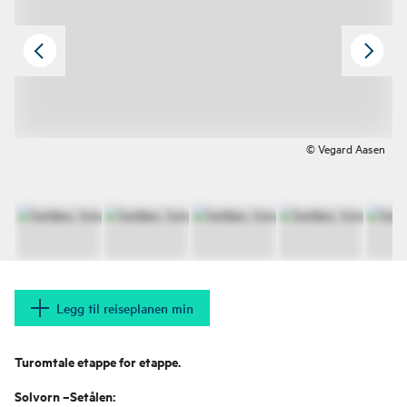
© Vegard Aasen
Legg til reiseplanen min
Turomtale etappe for etappe.
Solvorn –Setålen: