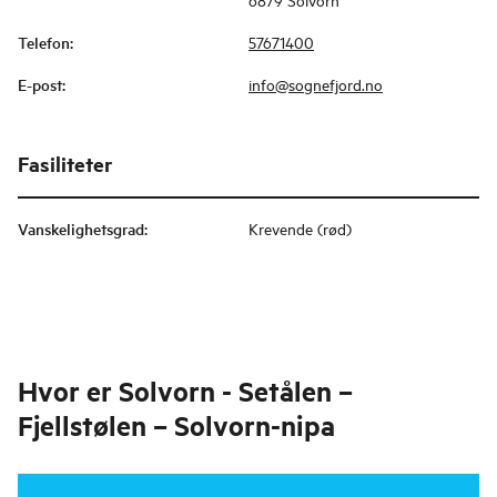
Telefon
:
57671400
E-post
:
info@sognefjord.no
Fasiliteter
Vanskelighetsgrad
:
Krevende (rød)
Hvor er
Solvorn - Setålen –
Fjellstølen – Solvorn-nipa