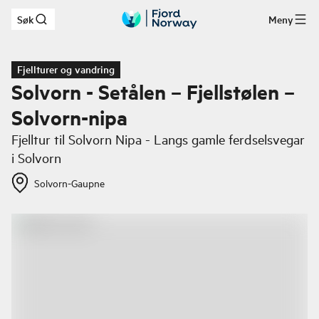
Søk
Meny
Hopp til hovedinnhold
Fjellturer og vandring
Solvorn - Setålen – Fjellstølen –
Solvorn-nipa
Fjelltur til Solvorn Nipa - Langs gamle ferdselsvegar
i Solvorn
Solvorn-Gaupne