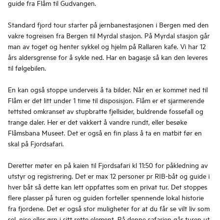
guide fra Flåm til Gudvangen.
Standard fjord tour starter på jernbanestasjonen i Bergen med den
vakre togreisen fra Bergen til Myrdal stasjon. På Myrdal stasjon går
man av toget og henter sykkel og hjelm på Rallaren kafe. Vi har 12
års aldersgrense for å sykle ned. Har en bagasje så kan den leveres
til følgebilen.
En kan også stoppe underveis å ta bilder. Når en er kommet ned til
Flåm er det litt under 1 time til disposisjon. Flåm er et sjarmerende
tettsted omkranset av stupbratte fjellsider, buldrende fossefall og
trange daler. Her er det vakkert å vandre rundt, eller besøke
Flåmsbana Museet. Det er også en fin plass å ta en matbit før en
skal på Fjordsafari.
Deretter møter en på kaien til Fjordsafari kl 11:50 for påkledning av
utstyr og registrering. Det er max 12 personer pr RIB-båt og guide i
hver båt så dette kan lett oppfattes som en privat tur. Det stoppes
flere plasser på turen og guiden forteller spennende lokal historie
fra fjordene. Det er også stor muligheter for at du får se vilt liv som
sel, nise eller ørn i sitt rette element. På denne safarien går turen ut