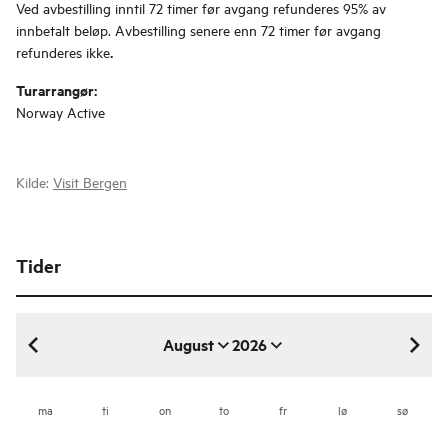
Ved avbestilling inntil 72 timer før avgang refunderes 95% av
innbetalt beløp. Avbestilling senere enn 72 timer før avgang
.
refunderes ikke
Turarrangør:
Norway Active
Kilde:
Visit Bergen
Tider
August
2026
august 2026
ma
ti
on
to
fr
lø
sø