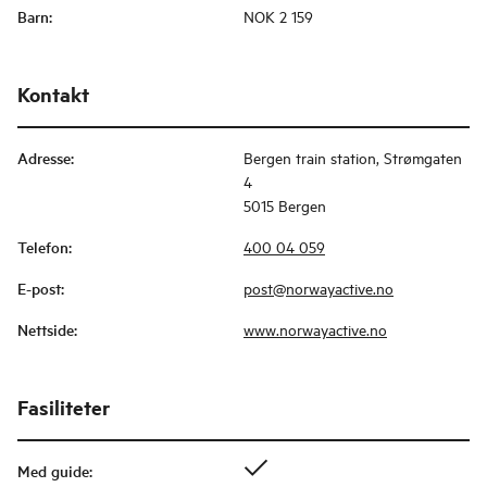
Barn
:
NOK 2 159
Kontakt
Adresse
:
Bergen train station, Strømgaten
4
5015 Bergen
Telefon
:
400 04 059
E-post
:
post@norwayactive.no
Nettside
:
www.norwayactive.no
Fasiliteter
Med guide
: