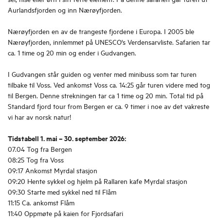
Aurlandsfjorden og inn Nærøyfjorden.
Nærøyfjorden en av de trangeste fjordene i Europa. I 2005 ble
Nærøyfjorden, innlemmet på UNESCO's Verdensarvliste. Safarien tar
ca. 1 time og 20 min og ender i Gudvangen.
I Gudvangen står guiden og venter med minibuss som tar turen
tilbake til Voss. Ved ankomst Voss ca. 14:25 går turen videre med tog
til Bergen. Denne strekningen tar ca 1 time og 20 min. Total tid på
Standard fjord tour from Bergen er ca. 9 timer i noe av det vakreste
vi har av norsk natur!
Tidstabell 1. mai – 30. september 2026:
07.04 Tog fra Bergen
08:25 Tog fra Voss
09:17 Ankomst Myrdal stasjon
09:20 Hente sykkel og hjelm på Rallaren kafe Myrdal stasjon
09:30 Starte med sykkel ned til Flåm
11:15 Ca. ankomst Flåm
11:40 Oppmøte på kaien for Fjordsafari