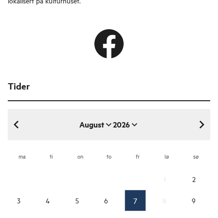
lokalisert på kulturhuset.
Tider
August
2026
august 2026
ma
ti
on
to
fr
lø
sø
1
2
7
3
4
5
6
8
9