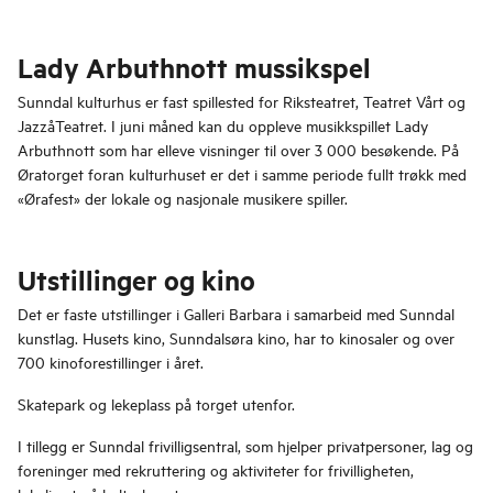
Lady Arbuthnott mussikspel
Sunndal kulturhus er fast spillested for Riksteatret, Teatret Vårt og
JazzåTeatret. I juni måned kan du oppleve musikkspillet Lady
Arbuthnott som har elleve visninger til over 3 000 besøkende. På
Øratorget foran kulturhuset er det i samme periode fullt trøkk med
«Ørafest» der lokale og nasjonale musikere spiller.
Utstillinger og kino
Det er faste utstillinger i Galleri Barbara i samarbeid med Sunndal
kunstlag. Husets kino, Sunndalsøra kino, har to kinosaler og over
700 kinoforestillinger i året.
Skatepark og lekeplass på torget utenfor.
I tillegg er Sunndal frivilligsentral, som hjelper privatpersoner, lag og
foreninger med rekruttering og aktiviteter for frivilligheten,