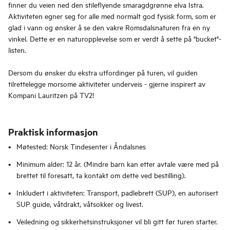
finner du veien ned den stileflyende smaragdgrønne elva Istra.
Aktiviteten egner seg for alle med normalt god fysisk form, som er
glad i vann og ønsker å se den vakre Romsdalsnaturen fra en ny
vinkel. Dette er en naturopplevelse som er verdt å sette på "bucket"-
listen.
Dersom du ønsker du ekstra utfordinger på turen, vil guiden
tilrettelegge morsome aktiviteter underveis - gjerne inspirert av
Kompani Lauritzen på TV2!
Praktisk informasjon
Møtested: Norsk Tindesenter i Åndalsnes
Minimum alder: 12 år. (Mindre barn kan etter avtale være med på
brettet til foresatt, ta kontakt om dette ved bestilling).
Inkludert i aktiviteten: Transport, padlebrett (SUP), en autorisert
SUP guide, våtdrakt, våtsokker og livest.
Veiledning og sikkerhetsinstruksjoner vil bli gitt før turen starter.