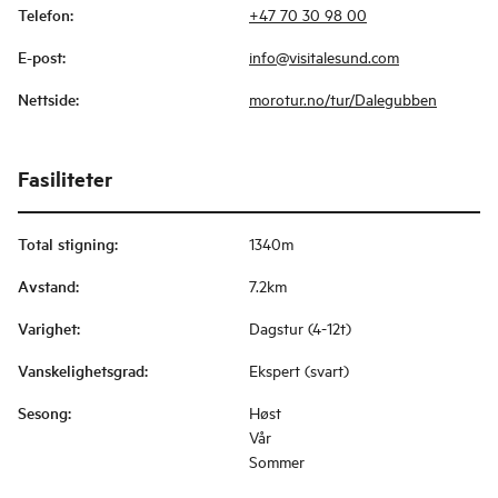
Telefon
:
+47 70 30 98 00
E-post
:
info@visitalesund.com
Nettside
:
morotur.no/tur/Dalegubben
Fasiliteter
Total stigning
:
1340m
Avstand
:
7.2km
Varighet
:
Dagstur (4-12t)
Vanskelighetsgrad
:
Ekspert (svart)
Sesong
:
Høst
Vår
Sommer