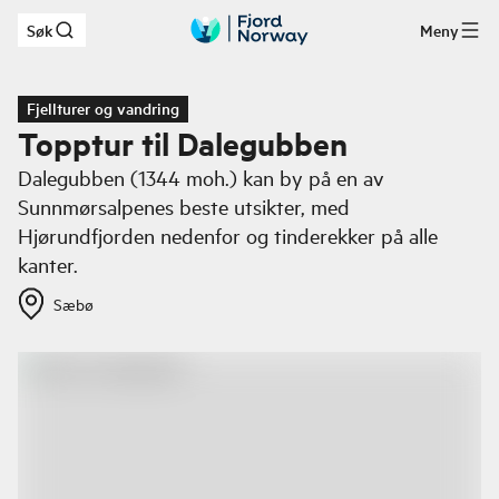
Søk
Meny
Hopp til hovedinnhold
Fjellturer og vandring
Topptur til Dalegubben
Dalegubben (1344 moh.) kan by på en av
Sunnmørsalpenes beste utsikter, med
Hjørundfjorden nedenfor og tinderekker på alle
kanter.
Sæbø