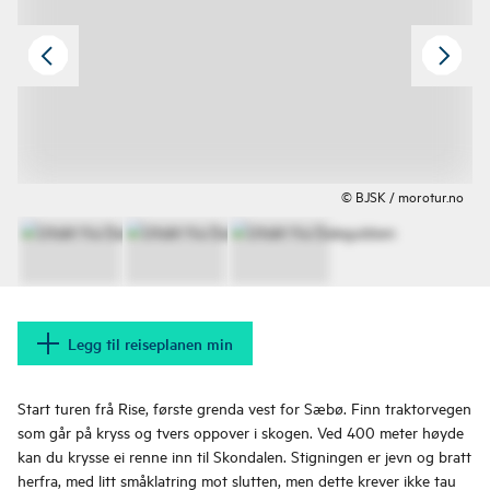
© BJSK / morotur.no
Legg til reiseplanen min
Start turen frå Rise, første grenda vest for Sæbø. Finn traktorvegen
som går på kryss og tvers oppover i skogen. Ved 400 meter høyde
kan du krysse ei renne inn til Skondalen. Stigningen er jevn og bratt
herfra, med litt småklatring mot slutten, men dette krever ikke tau