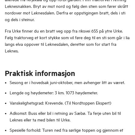
Leknesnakken. Bryt av mot nord og følg den stien som fører skrått
nordover mot Leknesdalen. Derfra er oppstigingen bratt, dels i sti
og dels i steinur.
Fra Urke finner du en bratt veg opp fra riksvei 655 på ytre Urke.
Følg traktorveg et kort stykke som vil føre deg til en sti som går i lia
langs elva oppover til Leknesdalen, deretter som for start fra
Leknes.
Praktisk informasjon
Sesong er i hovedsak juni-oktober, men avhenger litt av været.
Lengde og høydemeter: 3 km. 1073 høydemeter.
Vanskelighetsgrad: Krevende. (Til Nordtoppen Ekspert)
Adkomst: Buss eller bil i retning av Sæbø. Ta ferje uten bil til
Leknes eller ta med bilen til Urke.
Spesielle forhold: Turen ned fra sørlige toppen og gjennom et