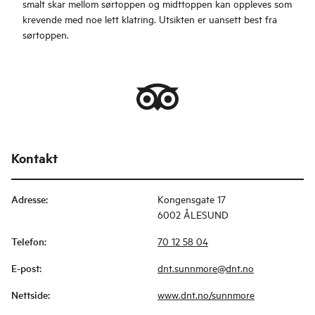
smalt skar mellom sørtoppen og midttoppen kan oppleves som
krevende med noe lett klatring. Utsikten er uansett best fra
sørtoppen.
Kontakt
Adresse
:
Kongensgate 17
6002 ÅLESUND
Telefon
:
70 12 58 04
E-post
:
dnt.sunnmore@dnt.no
Nettside
:
www.dnt.no/sunnmore