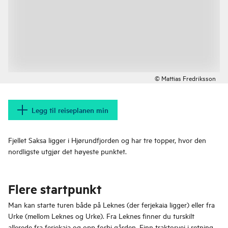
© Mattias Fredriksson
Legg til reiseplanen min
Fjellet Saksa ligger i Hjørundfjorden og har tre topper, hvor den
nordligste utgjør det høyeste punktet.
Flere startpunkt
Man kan starte turen både på Leknes (der ferjekaia ligger) eller fra
Urke (mellom Leknes og Urke). Fra Leknes finner du turskilt
allerede fra ferjekaia og opp forbi gården. Finn traktorvei i retning