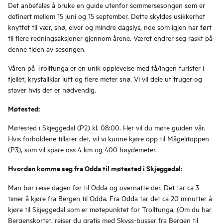
Det anbefales å bruke en guide utenfor sommersesongen som er
definert mellom 15 juni og 15 september. Dette skyldes usikkerhet
knyttet til vær, snø, elver og mindre dagslys, noe som igjen har ført
til flere redningsaksjoner gjennom årene. Været endrer seg raskt på
denne tiden av sesongen.
Våren på Trolltunga er en unik opplevelse med få/ingen turister i
fjellet, krystallklar luft og flere meter snø. Vi vil dele ut truger og
staver hvis det er nødvendig.
Møtested:
Møtested i Skjeggedal (P2) kl. 08:00. Her vil du møte guiden vår.
Hvis forholdene tillater det, vil vi kunne kjøre opp til Mågelitoppen
(P3), som vil spare oss 4 km og 400 høydemeter.
Hvordan komme seg fra Odda til møtested i Skjeggedal:
Man bør reise dagen før til Odda og overnatte der. Det tar ca 3
timer å kjøre fra Bergen til Odda. Fra Odda tar det ca 20 minutter å
kjøre til Skjeggedal som er møtepunktet for Trolltunga. (Om du har
Bergenskortet
, reiser du gratis med Skyss-busser fra Bergen til