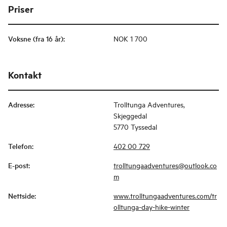
Priser
Voksne (fra 16 år)
:
NOK 1 700
Kontakt
Adresse
:
Trolltunga Adventures,
Skjeggedal
5770 Tyssedal
Telefon
:
402 00 729
E-post
:
trolltungaadventures@outlook.co
m
Nettside
:
www.trolltungaadventures.com/tr
olltunga-day-hike-winter