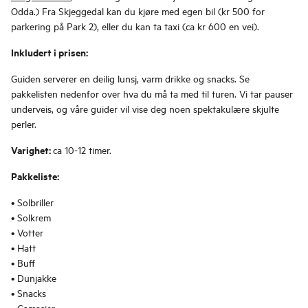
Odda.) Fra Skjeggedal kan du kjøre med egen bil (kr 500 for
parkering på Park 2), eller du kan ta taxi (ca kr 600 en vei).
Inkludert i prisen:
Guiden serverer en deilig lunsj, varm drikke og snacks. Se
pakkelisten nedenfor over hva du må ta med til turen. Vi tar pauser
underveis, og våre guider vil vise deg noen spektakulære skjulte
perler.
Varighet:
ca 10-12 timer.
Pakkeliste:
• Solbriller
• Solkrem
• Votter
• Hatt
• Buff
• Dunjakke
• Snacks
• Gamasjer